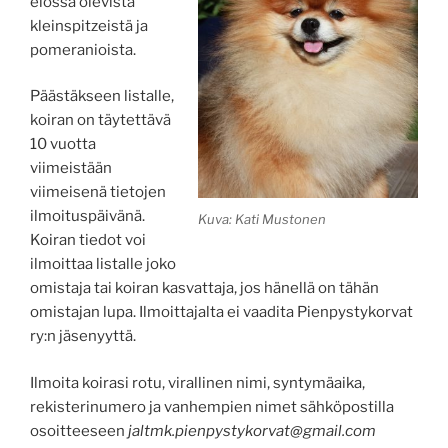
elossa olevista
kleinspitzeistä ja
pomeranioista.
Päästäkseen listalle,
koiran on täytettävä
10 vuotta
viimeistään
viimeisenä tietojen
ilmoituspäivänä.
Kuva: Kati Mustonen
Koiran tiedot voi
ilmoittaa listalle joko
omistaja tai koiran kasvattaja, jos hänellä on tähän
omistajan lupa. Ilmoittajalta ei vaadita Pienpystykorvat
ry:n jäsenyyttä.
Ilmoita koirasi rotu, virallinen nimi, syntymäaika,
rekisterinumero ja vanhempien nimet sähköpostilla
osoitteeseen
jaltmk.pienpystykorvat@gmail.com