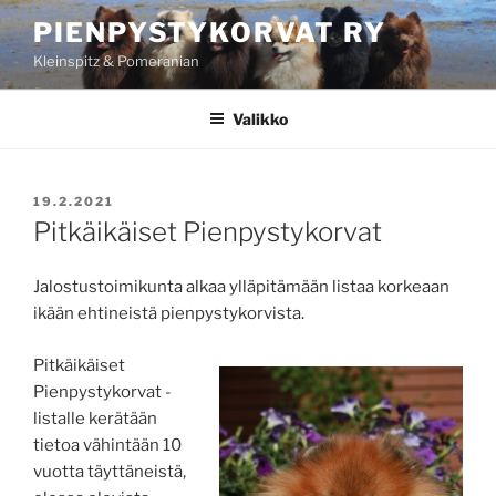
Siirry
PIENPYSTYKORVAT RY
sisältöön
Kleinspitz & Pomeranian
Valikko
JULKAISTU
19.2.2021
Pitkäikäiset Pienpystykorvat
Jalostustoimikunta alkaa ylläpitämään listaa korkeaan
ikään ehtineistä pienpystykorvista.
Pitkäikäiset
Pienpystykorvat -
listalle kerätään
tietoa vähintään 10
vuotta täyttäneistä,