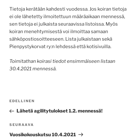
Tietoja kerätään kahdesti vuodessa. Jos koiran tietoja
ei ole lähetetty ilmoitettuun määräaikaan mennessä,
sen tietoja ei julkaista seuraavissa listoissa. Myös
koiran menehtymisestä voi ilmoittaa samaan
sähköpostiosoitteeseen. Lista julkaistaan sekä
Pienpystykorvat ry:n lehdessä että kotisivuilla.
Toimitathan koirasi tiedot ensimmäiseen listaan
30.4.2021 mennessä.
Artikkelien
Edellinen
EDELLINEN
selaus
artikkeli
Lähetä agilitytulokset 1.2. mennessä!
Seuraava
SEURAAVA
artikkeli
Vuosikokouskutsu 10.4.2021