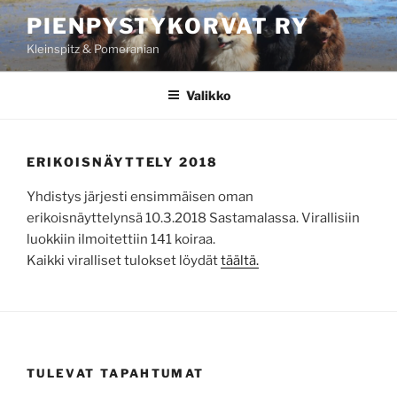
Siirry
PIENPYSTYKORVAT RY
sisältöön
Kleinspitz & Pomeranian
Valikko
ERIKOISNÄYTTELY 2018
Yhdistys järjesti ensimmäisen oman
erikoisnäyttelynsä 10.3.2018 Sastamalassa. Virallisiin
luokkiin ilmoitettiin 141 koiraa.
Kaikki viralliset tulokset löydät
täältä.
TULEVAT TAPAHTUMAT