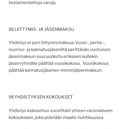
testamentattuja varoja.
8§ LIITTYMIS- JA JÄSENMAKSU
Yhdistys ei peri liittymismaksua. Vuosi-, perhe-,
nuoriso- ja kannatusjäseniltä perittävän vuotuisen
jäsenmaksun suuruudesta erikseen kullekin
jäsenryhmälle päättää vuosikokous. Vuosikokous
päättää kannatusjäsenen minimijäsenmaksun.
9§ YHDISTYKSEN KOKOUKSET
Yhdistys kokoontuu vuosittain yhteen varsinaiseen
kokoukseen, joka pidetään maalis-huhtikuussa.