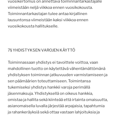
vuosikertomus on annettava toiminnantarkastajalle
viimeistään neljä viikkoa ennen vuosikokousta.
Toiminnantarkastajan tulee antaa kirjallinen
lausuntonsa viimeistään kaksi viikkoa ennen
vuosikokousta hallitukselle.
7§ YHDISTYKSEN VAROJEN KÄYTTÖ
Toiminnassaan yhdistys ei tavoittele voittoa, vaan
mahdollinen tuotto on käytettävä vähentämättömänä
yhdistyksen toiminnan jatkuvuuden varmistamiseen ja
sen päämäärien toteuttamiseen. Toimintansa
tukemiseksi yhdistys hankkii varoja perimällä
jäsenmaksuja. Yhdistyksellä on oikeus hankkia,
omistaa ja hallita sekä kiinteää että irtainta omaisuutta,
asianomaisella luvalla järjestää arpajaisia, tapahtumia
ja rahankeräyksiä sekä ottaa vastaan lahjoituksia ja