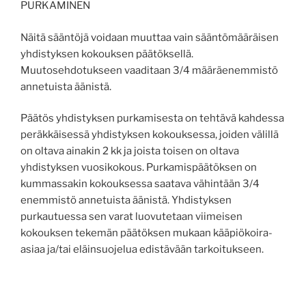
PURKAMINEN
Näitä sääntöjä voidaan muuttaa vain sääntömääräisen
yhdistyksen kokouksen päätöksellä.
Muutosehdotukseen vaaditaan 3/4 määräenemmistö
annetuista äänistä.
Päätös yhdistyksen purkamisesta on tehtävä kahdessa
peräkkäisessä yhdistyksen kokouksessa, joiden välillä
on oltava ainakin 2 kk ja joista toisen on oltava
yhdistyksen vuosikokous. Purkamispäätöksen on
kummassakin kokouksessa saatava vähintään 3/4
enemmistö annetuista äänistä. Yhdistyksen
purkautuessa sen varat luovutetaan viimeisen
kokouksen tekemän päätöksen mukaan kääpiökoira-
asiaa ja/tai eläinsuojelua edistävään tarkoitukseen.