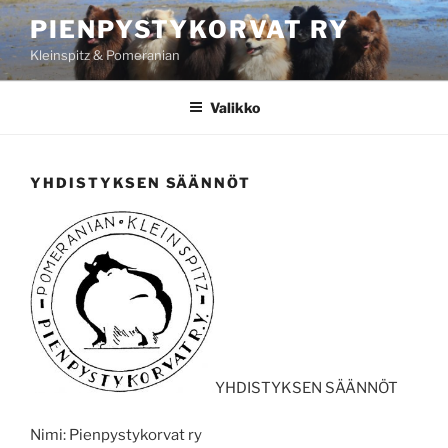
Siirry
PIENPYSTYKORVAT RY
sisältöön
Kleinspitz & Pomeranian
Valikko
YHDISTYKSEN SÄÄNNÖT
YHDISTYKSEN SÄÄNNÖT
Nimi:
Pienpystykorvat ry