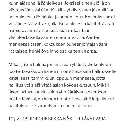
kunniajäsenellä äänioikeus. Jokaisella henkilöllä on
käytössään yksi ääni. Kaikilla yhdistyksen jäsenillä on
kokouksessa läsnäolo- ja puheoikeus. Kokouksissa ei
voi äänestää valtakirjalla. Kokouksessa käsiteltävistä
asioista äänestettäessä asiat ratkaistaan
yksinkertaisella äänten enemmistöllä. Äänten
mennessä tasan, kokouksen puheenjohtajan ääni
ratkaisee, henkilövalinnoissa kuitenkin arpa.
Mikäli jäsen haluaa jonkin asian yhdistyskokouksen
päätettäväksi, on hänen ilmoitettava siitä hallitukselle
kirjallisesti tammikuun loppuun mennessä, jotta
hallitus voi sisällyttää asian kokouskutsuun. Mikäli
jäsen haluaa jonkin asian ylimääräisen kokouksen
päätettäväksi, on hänen ilmoitettava siitä kirjallisesti
hallitukselle 7 vuorokautta ennen kokousta.
10§ VUOSIKOKOUKSESSA KÄSITELTÄVÄT ASIAT