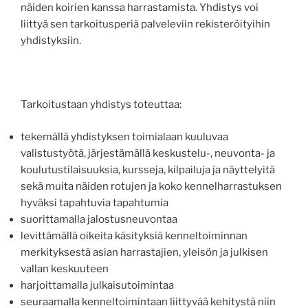
näiden koirien kanssa harrastamista. Yhdistys voi
liittyä sen tarkoitusperiä palveleviin rekisteröityihin
yhdistyksiin.
Tarkoitustaan yhdistys toteuttaa:
tekemällä yhdistyksen toimialaan kuuluvaa
valistustyötä, järjestämällä keskustelu-, neuvonta- ja
koulutustilaisuuksia, kursseja, kilpailuja ja näyttelyitä
sekä muita näiden rotujen ja koko kennelharrastuksen
hyväksi tapahtuvia tapahtumia
suorittamalla jalostusneuvontaa
levittämällä oikeita käsityksiä kenneltoiminnan
merkityksestä asian harrastajien, yleisön ja julkisen
vallan keskuuteen
harjoittamalla julkaisutoimintaa
seuraamalla kenneltoimintaan liittyvää kehitystä niin