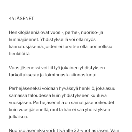
4§ JÄSENET
Henkilöjäseniä ovat vuosi-, perhe-, nuoriso- ja
kunniajäsenet. Yhdistyksellä voi olla myös
kannatusjäseniä, joiden ei tarvitse olla luonnollisia
henkilöitä.
Vuosijäseneksi voi liittyä jokainen yhdistyksen
tarkoituksesta ja toiminnasta kiinnostunut.
Perhejäseneksi voidaan hyväksyä henkilö, joka asuu
samassa taloudessa kuin yhdistykseen kuuluva
vuosijäsen. Perhejäsenellä on samat jäsenoikeudet
kuin vuosijäsenellä, mutta hän ei saa yhdistyksen
julkaisua.
Nuorisojäseneksi voi liittyä alle 22-vuotias jäsen. Vain