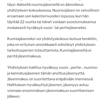
täysi-ikäisellä nuorisojäsenellä on äänioikeus
yhdistyksen kokouksessa. Nuorisojäsen on velvollinen
eroamaan sen kalenterivuoden lopussa, kun hän
täyttää 22 vuotta tai hänet voidaan suostumuksensa
mukaisesti hyväksyä vuosi- tai perhejäseneksi.
Kunniajäseneksi voi yhdistyskokous kutsua henkilön,
joka on erityisen ansiokkaasti edistänyt yhdistyksen
tarkoitusperien toteuttamista. Kunniajäseneltä ei
peritä jäsenmaksua.
Yhdistyksen hallitus hyväksyy vuosi-, perhe-, nuoriso-
ja kannatusjäsenen tämän anottua jäsenyyttä.
Jäsenmaksu on suoritettava eräpäivään mennessä.
Hallituksen hyväksyttyä jäsenen, jäsenyys astuu
voimaan ensimmäisen jäsenmaksun suorittamisen
jälkeen.