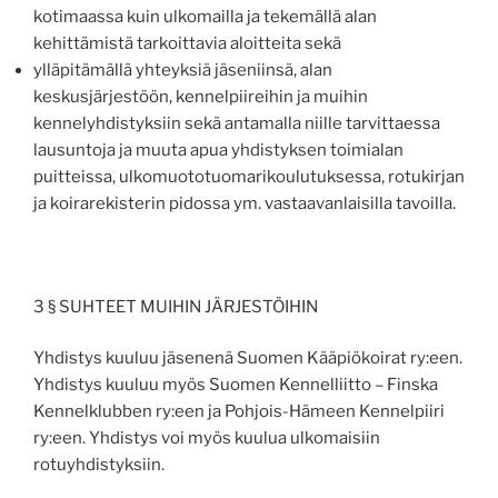
kotimaassa kuin ulkomailla ja tekemällä alan
kehittämistä tarkoittavia aloitteita sekä
ylläpitämällä yhteyksiä jäseniinsä, alan
keskusjärjestöön, kennelpiireihin ja muihin
kennelyhdistyksiin sekä antamalla niille tarvittaessa
lausuntoja ja muuta apua yhdistyksen toimialan
puitteissa, ulkomuototuomarikoulutuksessa, rotukirjan
ja koirarekisterin pidossa ym. vastaavanlaisilla tavoilla.
3 § SUHTEET MUIHIN JÄRJESTÖIHIN
Yhdistys kuuluu jäsenenä Suomen Kääpiökoirat ry:een.
Yhdistys kuuluu myös Suomen Kennelliitto – Finska
Kennelklubben ry:een ja Pohjois-Hämeen Kennelpiiri
ry:een. Yhdistys voi myös kuulua ulkomaisiin
rotuyhdistyksiin.