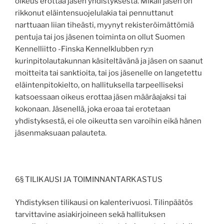
oikeus erottaa jäsen yhdistyksestä. Mikäli jäsen on
rikkonut eläintensuojelulakia tai pennuttanut
narttuaan liian tiheästi, myynyt rekisteröimättömiä
pentuja tai jos jäsenen toiminta on ollut Suomen
Kennelliitto -Finska Kennelklubben ry:n
kurinpitolautakunnan käsiteltävänä ja jäsen on saanut
moitteita tai sanktioita, tai jos jäsenelle on langetettu
eläintenpitokielto, on hallituksella tarpeelliseksi
katsoessaan oikeus erottaa jäsen määräajaksi tai
kokonaan. Jäsenellä, joka eroaa tai erotetaan
yhdistyksestä, ei ole oikeutta sen varoihin eikä hänen
jäsenmaksuaan palauteta.
6§ TILIKAUSI JA TOIMINNANTARKASTUS
Yhdistyksen tilikausi on kalenterivuosi. Tilinpäätös
tarvittavine asiakirjoineen sekä hallituksen