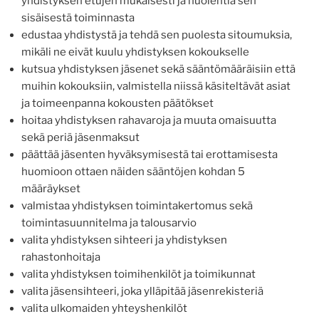
yhdistyksen etujen mukaisesti ja huolehtia sen
sisäisestä toiminnasta
edustaa yhdistystä ja tehdä sen puolesta sitoumuksia,
mikäli ne eivät kuulu yhdistyksen kokoukselle
kutsua yhdistyksen jäsenet sekä sääntömääräisiin että
muihin kokouksiin, valmistella niissä käsiteltävät asiat
ja toimeenpanna kokousten päätökset
hoitaa yhdistyksen rahavaroja ja muuta omaisuutta
sekä periä jäsenmaksut
päättää jäsenten hyväksymisestä tai erottamisesta
huomioon ottaen näiden sääntöjen kohdan 5
määräykset
valmistaa yhdistyksen toimintakertomus sekä
toimintasuunnitelma ja talousarvio
valita yhdistyksen sihteeri ja yhdistyksen
rahastonhoitaja
valita yhdistyksen toimihenkilöt ja toimikunnat
valita jäsensihteeri, joka ylläpitää jäsenrekisteriä
valita ulkomaiden yhteyshenkilöt