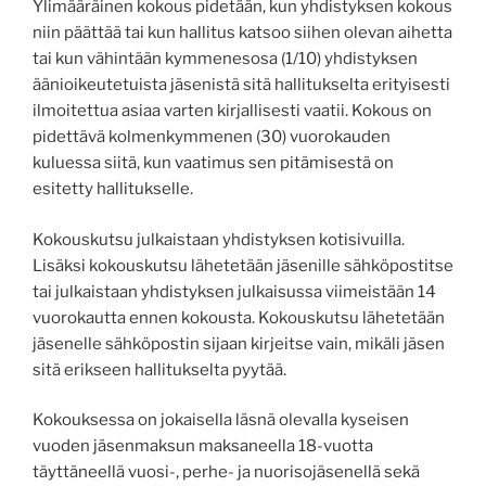
Ylimääräinen kokous pidetään, kun yhdistyksen kokous
niin päättää tai kun hallitus katsoo siihen olevan aihetta
tai kun vähintään kymmenesosa (1/10) yhdistyksen
äänioikeutetuista jäsenistä sitä hallitukselta erityisesti
ilmoitettua asiaa varten kirjallisesti vaatii. Kokous on
pidettävä kolmenkymmenen (30) vuorokauden
kuluessa siitä, kun vaatimus sen pitämisestä on
esitetty hallitukselle.
Kokouskutsu julkaistaan yhdistyksen kotisivuilla.
Lisäksi kokouskutsu lähetetään jäsenille sähköpostitse
tai julkaistaan yhdistyksen julkaisussa viimeistään 14
vuorokautta ennen kokousta. Kokouskutsu lähetetään
jäsenelle sähköpostin sijaan kirjeitse vain, mikäli jäsen
sitä erikseen hallitukselta pyytää.
Kokouksessa on jokaisella läsnä olevalla kyseisen
vuoden jäsenmaksun maksaneella 18-vuotta
täyttäneellä vuosi-, perhe- ja nuorisojäsenellä sekä