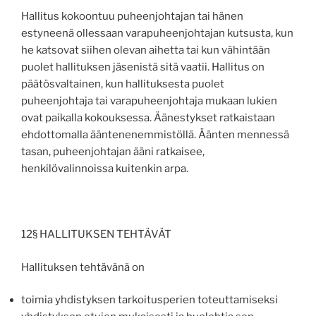
Hallitus kokoontuu puheenjohtajan tai hänen
estyneenä ollessaan varapuheenjohtajan kutsusta, kun
he katsovat siihen olevan aihetta tai kun vähintään
puolet hallituksen jäsenistä sitä vaatii. Hallitus on
päätösvaltainen, kun hallituksesta puolet
puheenjohtaja tai varapuheenjohtaja mukaan lukien
ovat paikalla kokouksessa. Äänestykset ratkaistaan
ehdottomalla ääntenenemmistöllä. Äänten mennessä
tasan, puheenjohtajan ääni ratkaisee,
henkilövalinnoissa kuitenkin arpa.
12§ HALLITUKSEN TEHTÄVÄT
Hallituksen tehtävänä on
toimia yhdistyksen tarkoitusperien toteuttamiseksi