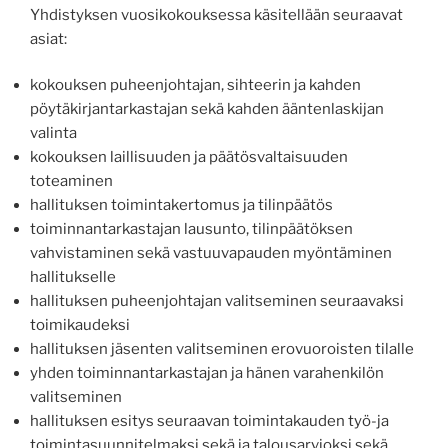
Yhdistyksen vuosikokouksessa käsitellään seuraavat
asiat:
kokouksen puheenjohtajan, sihteerin ja kahden
pöytäkirjantarkastajan sekä kahden ääntenlaskijan
valinta
kokouksen laillisuuden ja päätösvaltaisuuden
toteaminen
hallituksen toimintakertomus ja tilinpäätös
toiminnantarkastajan lausunto, tilinpäätöksen
vahvistaminen sekä vastuuvapauden myöntäminen
hallitukselle
hallituksen puheenjohtajan valitseminen seuraavaksi
toimikaudeksi
hallituksen jäsenten valitseminen erovuoroisten tilalle
yhden toiminnantarkastajan ja hänen varahenkilön
valitseminen
hallituksen esitys seuraavan toimintakauden työ-ja
toimintasuunnitelmaksi sekä ja talousarvioksi sekä