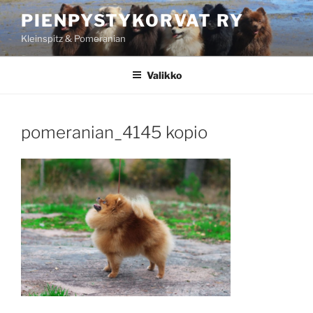
Siirry
PIENPYSTYKORVAT RY
sisältöön
Kleinspitz & Pomeranian
Valikko
pomeranian_4145 kopio