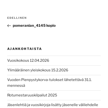
Artikkelien
Edellinen
EDELLINEN
selaus
artikkeli
pomeranian_4145 kopio
AJANKOHTAISTA
Vuosikokous 12.04.2026
Ylimääräinen yleiskokous 15.2.2026
Vuoden Pienpystykorva-tulokset lähetettävä 31.1.
mennessä
Rotumestaruuskilpailut 2025
Jäsenlehtiä ja vuosikirjoja lisätty jäsenelle välilehdelle