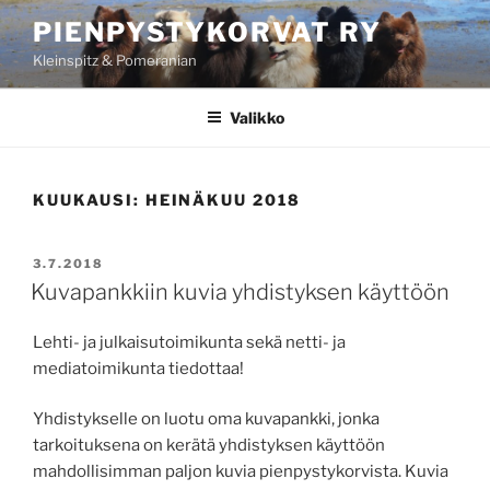
Siirry
PIENPYSTYKORVAT RY
sisältöön
Kleinspitz & Pomeranian
Valikko
KUUKAUSI:
HEINÄKUU 2018
JULKAISTU
3.7.2018
Kuvapankkiin kuvia yhdistyksen käyttöön
Lehti- ja julkaisutoimikunta sekä netti- ja
mediatoimikunta tiedottaa!
Yhdistykselle on luotu oma kuvapankki, jonka
tarkoituksena on kerätä yhdistyksen käyttöön
mahdollisimman paljon kuvia pienpystykorvista. Kuvia