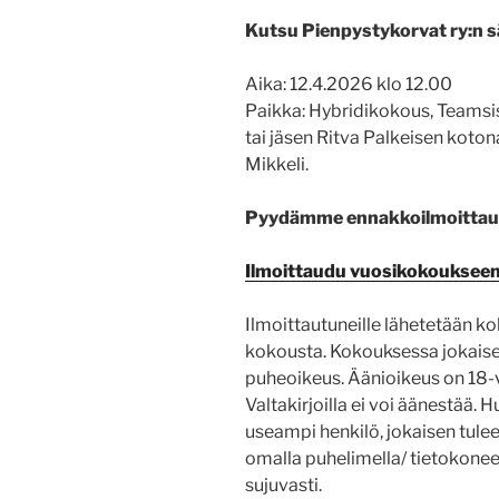
Kutsu Pienpystykorvat ry:n 
Aika: 12.4.2026 klo 12.00
Paikka: Hybridikokous, Teamsi
tai jäsen Ritva Palkeisen koto
Mikkeli.
Pyydämme ennakkoilmoittau
Ilmoittaudu vuosikokouksee
Ilmoittautuneille lähetetään ko
kokousta. Kokouksessa jokaisel
puheoikeus. Äänioikeus on 18-v
Valtakirjoilla ei voi äänestää.
useampi henkilö, jokaisen tulee
omalla puhelimella/ tietokoneel
sujuvasti.