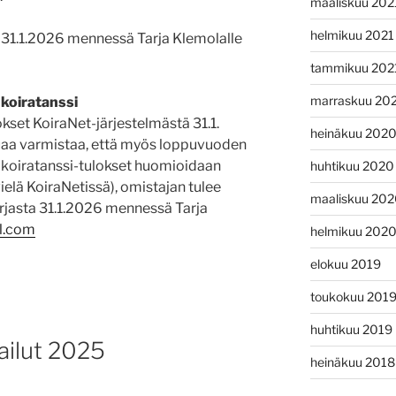
maaliskuu 202
helmikuu 2021
aa 31.1.2026 mennessä Tarja Klemolalle
tammikuu 202
marraskuu 20
 koiratanssi
kset KoiraNet-järjestelmästä 31.1.
heinäkuu 202
uaa varmistaa, että myös loppuvuoden
a koiratanssi-tulokset huomioidaan
huhtikuu 2020
vielä KoiraNetissä), omistajan tulee
maaliskuu 20
irjasta 31.1.2026 mennessä Tarja
l.com
helmikuu 202
elokuu 2019
toukokuu 201
huhtikuu 2019
ailut 2025
heinäkuu 2018