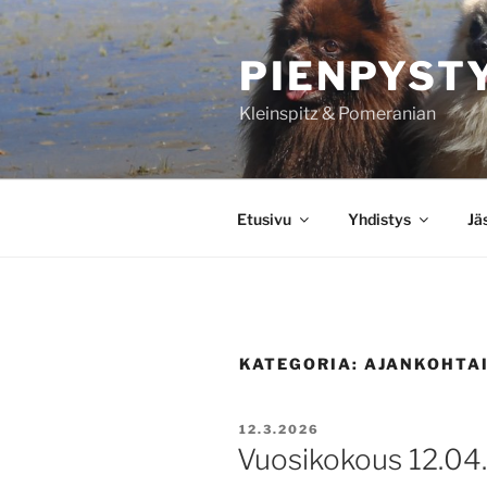
Siirry
sisältöön
PIENPYST
Kleinspitz & Pomeranian
Etusivu
Yhdistys
Jä
KATEGORIA:
AJANKOHTA
JULKAISTU
12.3.2026
Vuosikokous 12.04