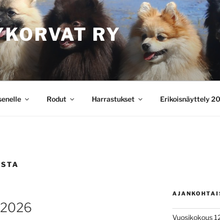
YKORVAT RY
senelle
Rodut
Harrastukset
Erikoisnäyttely 2
ISTA
AJANKOHTAI
.2026
Vuosikokous 1