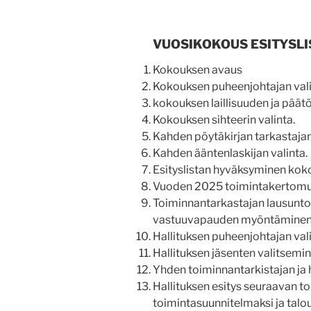
VUOSIKOKOUS ESITYSLI
Kokouksen avaus
Kokouksen puheenjohtajan vali
kokouksen laillisuuden ja päät
Kokouksen sihteerin valinta.
Kahden pöytäkirjan tarkastajan
Kahden ääntenlaskijan valinta.
Esityslistan hyväksyminen koko
Vuoden 2025 toimintakertomus 
Toiminnantarkastajan lausunto,
vastuuvapauden myöntäminen h
Hallituksen puheenjohtajan val
Hallituksen jäsenten valitsemin
Yhden toiminnantarkistajan ja 
Hallituksen esitys seuraavan t
toimintasuunnitelmaksi ja talou