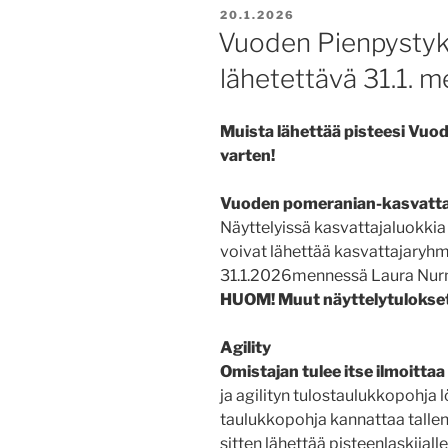
JULKAISTU
20.1.2026
Vuoden Pienpystyk
lähetettävä 31.1. 
Muista lähettää pisteesi Vuo
varten!
Vuoden pomeranian-kasvattaj
Näyttelyissä kasvattajaluokki
voivat lähettää kasvattajaryhm
31.1.2026mennessä Laura Nur
HUOM! Muut näyttelytulokset
Agility
Omistajan tulee itse ilmoittaa
ja agilityn tulostaulukkopohja l
taulukkopohja kannattaa tallent
sitten lähettää pisteenlaskijalle