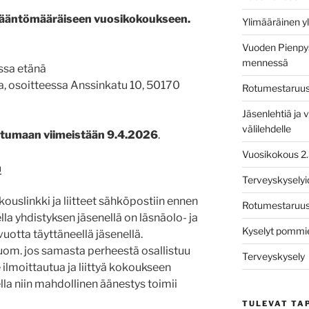
sääntömääräiseen vuosikokoukseen.
Ylimääräinen y
Vuoden Pienpys
mennessä
ssa etänä
na, osoitteessa Anssinkatu 10, 50170
Rotumestaruusk
Jäsenlehtiä ja v
välilehdelle
tumaan viimeistään 9.4.2026
.
Vuosikokous 2
n
Terveyskysely
kouslinkki ja liitteet sähköpostiin ennen
Rotumestaruusk
la yhdistyksen jäsenellä on läsnäolo- ja
Kyselyt pommie
uotta täyttäneellä jäsenellä.
 Huom. jos samasta perheestä osallistuu
Terveyskysely
 ilmoittautua ja liittyä kokoukseen
la niin mahdollinen äänestys toimii
TULEVAT TA