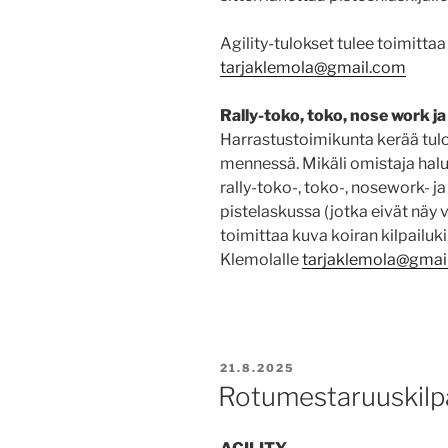
Agility-tulokset tulee toimitt
tarjaklemola@gmail.com
Rally-toko, toko, nose work ja
Harrastustoimikunta kerää tulo
mennessä. Mikäli omistaja hal
rally-toko-, toko-, nosework- j
pistelaskussa (jotka eivät näy 
toimittaa kuva koiran kilpailuk
Klemolalle
tarjaklemola@gmai
JULKAISTU
21.8.2025
Rotumestaruuskilp