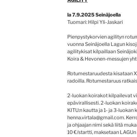
AGILITY
la 7.9.2025 Seinäjoella
Tuomari: Hilpi Yli-Jaskari
Pienpystykorvien agilityn rotum
vuonna Seinäjoella Lagun kiso
agilitykisat kilpaillaan Seinäjo
Koira & Hevonen-messujen yht
Rotumestaruudesta kisataan XS2-
radoilla. Rotumestaruus ratkais
2-luokan koirakot kilpailevat vir
epävirallisesti. 2-luokan koira
KITU:n kautta ja 1- ja 3-luokan
henna.virtala@gmail.com. Kerr
ja ohjaajan nimi sekä liitä mukaa
10 €/startti, maksetaan LAGUn 