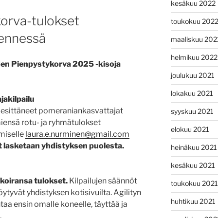
kesäkuu 2022
orva-tulokset
toukokuu 202
mennessä
maaliskuu 202
helmikuu 2022
den Pienpystykorva 2025 -kisoja
joulukuu 2021
lokakuu 2021
akilpailu
a esittäneet pomeraniankasvattajat
syyskuu 2021
iensä rotu- ja ryhmätulokset
elokuu 2021
miselle
laura.e.nurminen@gmail.com
 lasketaan yhdistyksen puolesta.
heinäkuu 2021
kesäkuu 2021
 koiransa tulokset.
Kilpailujen säännöt
toukokuu 2021
öytyvät yhdistyksen kotisivuilta. Agilityn
huhtikuu 2021
aa ensin omalle koneelle, täyttää ja
.