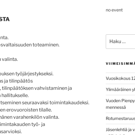
no event
STA
Etsi:
nta.
ösvaltaisuuden toteaminen.
 valinta.
VIIMEISIMM
uksen työjärjestykseksi.
Vuosikokous 1
ja tilinpäätös
 tilinpäätöksen vahvistaminen ja
Ylimääräinen y
allitukselle.
Vuoden Pienpys
itseminen seuraavaksi toimintakaudeksi.
mennessä
en erovuoroisten tilalle.
hänen varahenkilön valinta.
Rotumestaruusk
oimintakauden työ- ja
Jäsenlehtiä ja v
sarvioksi.