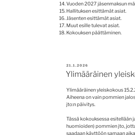
Vuoden 2027 jäsenmaksun mä
Hallituksen esittämät asiat.
Jäsenten esittämät asiat.
Muut esille tulevat asiat.
Kokouksen päättäminen.
JULKAISTU
21.1.2026
Ylimääräinen yleis
Ylimääräinen yleiskokous 15.2
Aiheena on vain pommien jalos
jto:n päivitys.
Tässä kokouksessa esitellään j
huomioiden) pommien jto, jotta
saadaan käyttöön samaan aikaan