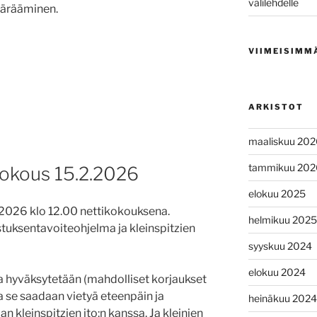
välilehdelle
ärääminen.
VIIMEISIMM
ARKISTOT
maaliskuu 202
tammikuu 202
kokous 15.2.2026
elokuu 2025
.2026 klo 12.00 nettikokouksena.
helmikuu 2025
tuksentavoiteohjelma ja kleinspitzien
syyskuu 2024
elokuu 2024
a hyväksytetään (mahdolliset korjaukset
 se saadaan vietyä eteenpäin ja
heinäkuu 2024
 kleinspitzien jto:n kanssa. Ja kleinien