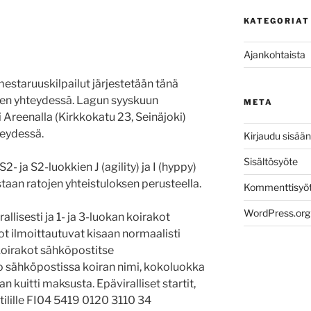
KATEGORIAT
Ajankohtaista
estaruuskilpailut järjestetään tänä
jen yhteydessä. Lagun syyskuun
META
ki Areenalla (Kirkkokatu 23, Seinäjoki)
eydessä.
Kirjaudu sisään
Sisältösyöte
 ja S2-luokkien J (agility) ja I (hyppy)
taan ratojen yhteistuloksen perusteella.
Kommenttisyö
WordPress.org
allisesti ja 1- ja 3-luokan koirakot
kot ilmoittautuvat kisaan normaalisti
 koirakot sähköpostitse
o sähköpostissa koiran nimi, kokoluokka
n kuitti maksusta. Epäviralliset startit,
tilille FI04 5419 0120 3110 34