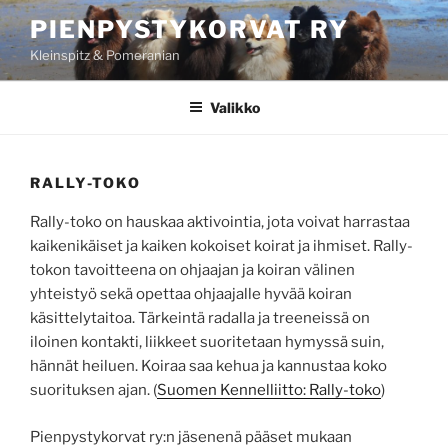
Siirry
PIENPYSTYKORVAT RY
sisältöön
Kleinspitz & Pomeranian
Valikko
RALLY-TOKO
Rally-toko on hauskaa aktivointia, jota voivat harrastaa
kaikenikäiset ja kaiken kokoiset koirat ja ihmiset. Rally-
tokon tavoitteena on ohjaajan ja koiran välinen
yhteistyö sekä opettaa ohjaajalle hyvää koiran
käsittelytaitoa. Tärkeintä radalla ja treeneissä on
iloinen kontakti, liikkeet suoritetaan hymyssä suin,
hännät heiluen. Koiraa saa kehua ja kannustaa koko
suorituksen ajan. (
Suomen Kennelliitto: Rally-toko
)
Pienpystykorvat ry:n jäsenenä pääset mukaan