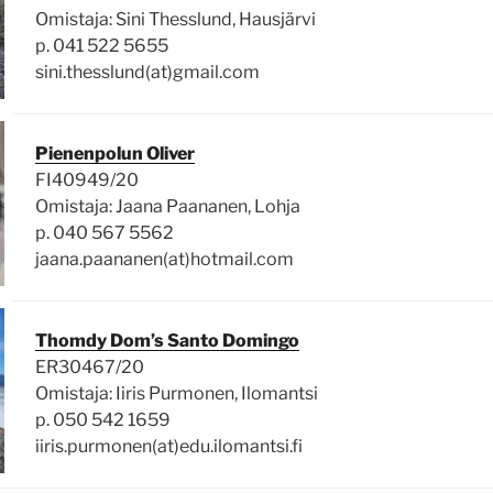
Omistaja: Sini Thesslund, Hausjärvi
p. 041 522 5655
sini.thesslund(at)gmail.com
Pienenpolun Oliver
FI40949/20
Omistaja: Jaana Paananen, Lohja
p. 040 567 5562
jaana.paananen(at)hotmail.com
Thomdy Dom’s Santo Domingo
ER30467/20
Omistaja: Iiris Purmonen, Ilomantsi
p. 050 542 1659
iiris.purmonen(at)edu.ilomantsi.fi