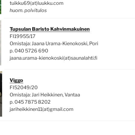
tuikku69(at)luukku.com
huom. polvitulos
Tupsulan Baristo Kahvinmakuinen
FI19955/17
Omistaja: Jaana Urama-Kienokoski, Pori
p. 040 5726 690
jaana.urama-kienokoski(at)saunalahti.fi
Viggo
FI52049/20
Omistaja: Jari Heikkinen, Vantaa
p. 045 7875 8202
jariheikkinen11(at)gmail.com