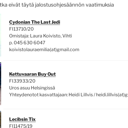
jotka eivät täytä jalostusohjesäännön vaatimuksia
Cydonian The Last Jedi
FI13710/20
Omistaja: Laura Koivisto, Vihti
p. 045 630 6047
koivistolauraemilia(at)gmail.com
Kettuvaaran Buy Out
FI33933/20
Uros asuu Helsingissä
Yhteydenotot kasvattajaan: Heidi Lillvis / heidi.lillvis(at
Lecibsin Tix
FI11475/19