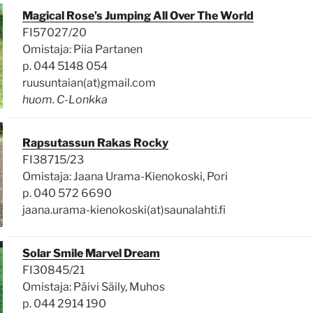
Magical Rose’s Jumping All Over The World
FI57027/20
Omistaja: Piia Partanen
p. 044 5148 054
ruusuntaian(at)gmail.com
huom. C-Lonkka
Rapsutassun Rakas Rocky
FI38715/23
Omistaja: Jaana Urama-Kienokoski, Pori
p. 040 572 6690
jaana.urama-kienokoski(at)saunalahti.fi
Solar Smile Marvel Dream
FI30845/21
Omistaja: Päivi Säily, Muhos
p. 044 2914 190