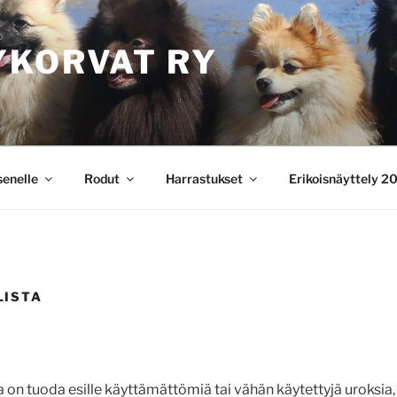
YKORVAT RY
senelle
Rodut
Harrastukset
Erikoisnäyttely 2
LISTA
 on tuoda esille käyttämättömiä tai vähän käytettyjä uroksia, 