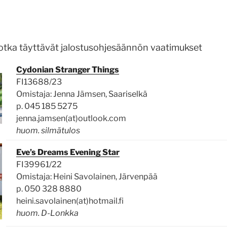
 jotka täyttävät jalostusohjesäännön vaatimukset
Cydonian Stranger Things
FI13688/23
Omistaja: Jenna Jämsen, Saariselkä
p. 045 185 5275
jenna.jamsen(at)outlook.com
huom. silmätulos
Eve’s Dreams Evening Star
FI39961/22
Omistaja:
Heini Savolainen, Järvenpää
p.
050 328 8880
heini.savolainen(at)hotmail.fi
huom. D-Lonkka