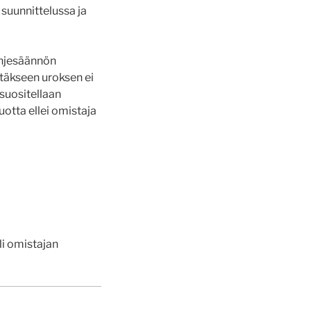
suunnittelussa ja
sohjesäännön
ästäkseen uroksen ei
suositellaan
uotta ellei omistaja
äli omistajan