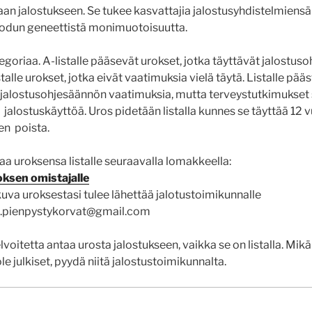
an jalostukseen. Se tukee kasvattajia jalostusyhdistelmiensä 
 rodun geneettistä monimuotoisuutta.
tegoriaa. A-listalle pääsevät urokset, jotka täyttävät jalostu
talle urokset, jotka eivät vaatimuksia vielä täytä. Listalle pä
ää jalostusohjesäännön vaatimuksia, mutta terveystutkimukset 
jalostuskäyttöä. Uros pidetään listalla kunnes se täyttää 12 v
nnen poista.
aa uroksensa listalle seuraavalla lomakkeella:
ksen omistajalle
kuva uroksestasi tulee lähettää jalotustoimikunnalle
k.pienpystykorvat@gmail.com
elvoitetta antaa urosta jalostukseen, vaikka se on listalla. Mik
le julkiset, pyydä niitä jalostustoimikunnalta.