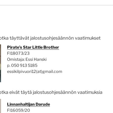
 jotka täyttävät jalostusohjesäännön vaatimukset
Pirate’s Star Little Brother
FI18073/23
Omistaja: Essi Hanski
p. 050 913 5185
essikilpivuori12(at)gmail.com
 jotka eivät täytä jalostusohjesäännön vaatimuksia
Linnanhaltijan Darude
FI16059/20