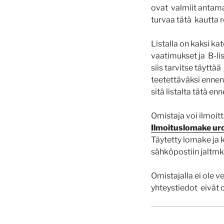
ovat valmiit antama
turvaa tätä kautta
Listalla on kaksi ka
vaatimukset ja B-lis
siis tarvitse täytt
teetettäväksi ennen 
sitä listalta tätä e
Omistaja voi ilmoitt
Ilmoituslomake uro
Täytetty lomake ja 
sähköpostiin jaltm
Omistajalla ei ole v
yhteystiedot eivät o