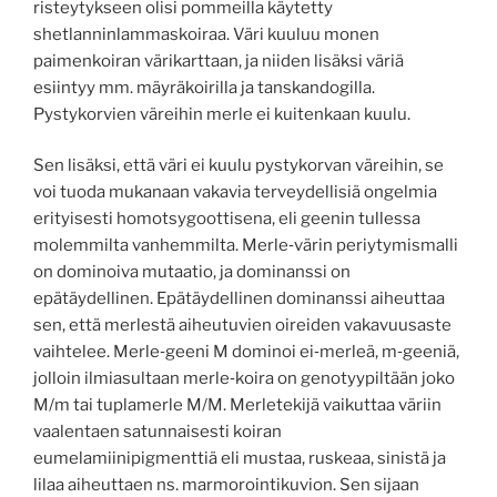
risteytykseen olisi pommeilla käytetty
shetlanninlammaskoiraa. Väri kuuluu monen
paimenkoiran värikarttaan, ja niiden lisäksi väriä
esiintyy mm. mäyräkoirilla ja tanskandogilla.
Pystykorvien väreihin merle ei kuitenkaan kuulu.
Sen lisäksi, että väri ei kuulu pystykorvan väreihin, se
voi tuoda mukanaan vakavia terveydellisiä ongelmia
erityisesti homotsygoottisena, eli geenin tullessa
molemmilta vanhemmilta. Merle‐värin periytymismalli
on dominoiva mutaatio, ja dominanssi on
epätäydellinen. Epätäydellinen dominanssi aiheuttaa
sen, että merlestä aiheutuvien oireiden vakavuusaste
vaihtelee. Merle‐geeni M dominoi ei‐merleä, m‐geeniä,
jolloin ilmiasultaan merle‐koira on genotyypiltään joko
M/m tai tuplamerle M/M. Merletekijä vaikuttaa väriin
vaalentaen satunnaisesti koiran
eumelamiinipigmenttiä eli mustaa, ruskeaa, sinistä ja
lilaa aiheuttaen ns. marmorointikuvion. Sen sijaan