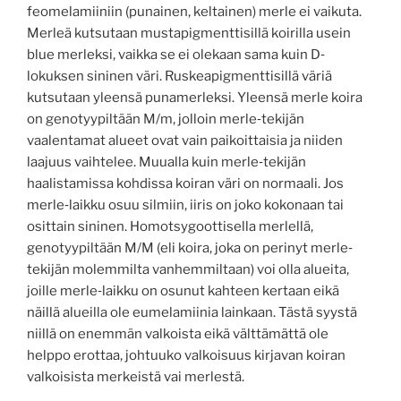
feomelamiiniin (punainen, keltainen) merle ei vaikuta.
Merleä kutsutaan mustapigmenttisillä koirilla usein
blue merleksi, vaikka se ei olekaan sama kuin D‐
lokuksen sininen väri. Ruskeapigmenttisillä väriä
kutsutaan yleensä punamerleksi. Yleensä merle koira
on genotyypiltään M/m, jolloin merle‐tekijän
vaalentamat alueet ovat vain paikoittaisia ja niiden
laajuus vaihtelee. Muualla kuin merle‐tekijän
haalistamissa kohdissa koiran väri on normaali. Jos
merle‐laikku osuu silmiin, iiris on joko kokonaan tai
osittain sininen. Homotsygoottisella merlellä,
genotyypiltään M/M (eli koira, joka on perinyt merle‐
tekijän molemmilta vanhemmiltaan) voi olla alueita,
joille merle‐laikku on osunut kahteen kertaan eikä
näillä alueilla ole eumelamiinia lainkaan. Tästä syystä
niillä on enemmän valkoista eikä välttämättä ole
helppo erottaa, johtuuko valkoisuus kirjavan koiran
valkoisista merkeistä vai merlestä.