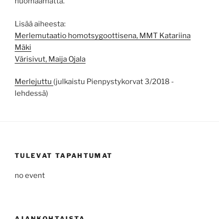
huomaamatta.
Lisää aiheesta:
Merlemutaatio homotsygoottisena, MMT Katariina
Mäki
Värisivut, Maija Ojala
Merlejuttu
(julkaistu Pienpystykorvat 3/2018 -
lehdessä)
TULEVAT TAPAHTUMAT
no event
AJANKOHTAISTA