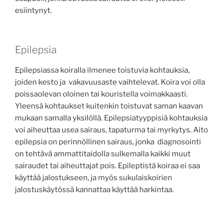
esiintynyt.
Epilepsia
Epilepsiassa koiralla ilmenee toistuvia kohtauksia,
joiden kesto ja vakavuusaste vaihtelevat. Koira voi olla
poissaolevan oloinen tai kouristella voimakkaasti.
Yleensä kohtaukset kuitenkin toistuvat saman kaavan
mukaan samalla yksilöllä. Epilepsiatyyppisiä kohtauksia
voi aiheuttaa usea sairaus, tapaturma tai myrkytys. Aito
epilepsia on perinnöllinen sairaus, jonka diagnosointi
on tehtävä ammattitaidolla sulkemalla kaikki muut
sairaudet tai aiheuttajat pois. Epileptistä koiraa ei saa
käyttää jalostukseen, ja myös sukulaiskoirien
jalostuskäytössä kannattaa käyttää harkintaa.