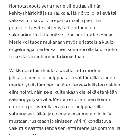
Homotsygoottisena merle aiheuttaa silmän
kehityshäiriöitä ja sairauksia. Häiriö voi olla lievä tai
vakava. Silmä voi olla epänormaalin pieni tai
puutteellisesti kehittynyt aiheuttaen mm.
valonarkuutta tai silmä voi jopa puuttua kokonaan.
Merle voi tuoda mukanaan myös eriasteisia kuulo‐
ongelmia, ja merlenvärinen koira voi olla kuuro joko
toisesta tai molemmista korvistaan.
Vaikka saattaisi kuulostaa siltä, että merlen
jalostaminen olisi helppoa vain välttämällä kahden
merlen yhdistäminen ja täten terveydellisten riskien
eliminointi, näin se ei kuitenkaan ole, eikä etenkään
saksanpystykorvilla. Merlen erottaminen koiran
ilmiasun perusteella ei aina ole helppoa, sillä
satunnaiset läikät ja ainoastaan eumelamiiniin (=
mustaan, ruskeaan ja siniseen väriin) kohdistuva
vaikutus saattaa tehdä sen, että merle jää pommeilla