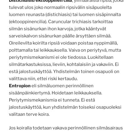
Distichiasis/ektooppinen cilia
, ylimääräisiä ripsiä, jotka
tulevat ulos joko normaalin ripsivälin sisäpuolelta
luomen reunasta (distichiasis) tai luomen sisäpinnalta
(ektooppinencilia). Caruncular trichiasis tarkoittaa
silmän sisänurkan ihon karvoja, jotka kääntyvät
sarveiskalvon sisänurkan päälle ärsyttäen silmää.
Oireilevilta koirilta ripsiä voidaan poistaa nyppimällä,
polttamalla tai leikkauksella. Vaiva on periytyvä, mutta
periytymismekanismi ei ole tiedossa. Luokitellaan
silmätarkastuksissa, lieviin, kohtalaisiin ja vakaviin. Ei
estä jalostuskäyttöä. Yhdistelmän toinen osapuoli on
valittava niin, ettei riski kertaudu.
Entropion
eli silmäluomen perinnöllinen
sisäänpäinkiertymä. Hoidetaan leikkauksella.
Periytymismekanismia ei tunneta. Ei estä
jalostuskäyttöä, kun yhdistelmän toiseksi osapuoleksi
valitaan terve koira.
Jos koiralla todetaan vakava perinnöllinen silmäsairaus