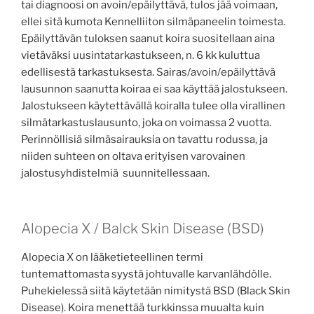
tai diagnoosi on avoin/epäilyttävä, tulos jää voimaan,
ellei sitä kumota Kennelliiton silmäpaneelin toimesta.
Epäilyttävän tuloksen saanut koira suositellaan aina
vietäväksi uusintatarkastukseen, n. 6 kk kuluttua
edellisestä tarkastuksesta. Sairas/avoin/epäilyttävä
lausunnon saanutta koiraa ei saa käyttää jalostukseen.
Jalostukseen käytettävällä koiralla tulee olla virallinen
silmätarkastuslausunto, joka on voimassa 2 vuotta.
Perinnöllisiä silmäsairauksia on tavattu rodussa, ja
niiden suhteen on oltava erityisen varovainen
jalostusyhdistelmiä suunnitellessaan.
Alopecia X / Balck Skin Disease (BSD)
Alopecia X on lääketieteellinen termi
tuntemattomasta syystä johtuvalle karvanlähdölle.
Puhekielessä siitä käytetään nimitystä BSD (Black Skin
Disease). Koira menettää turkkinssa muualta kuin