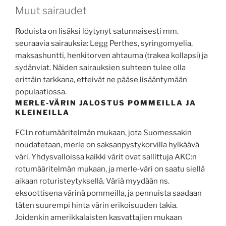
Muut sairaudet
Roduista on lisäksi löytynyt satunnaisesti mm.
seuraavia sairauksia: Legg Perthes, syringomyelia,
maksashuntti, henkitorven ahtauma (trakea kollapsi) ja
sydänviat. Näiden sairauksien suhteen tulee olla
erittäin tarkkana, etteivät ne pääse lisääntymään
populaatiossa.
MERLE-VÄRIN JALOSTUS POMMEILLA JA
KLEINEILLA
FCI:n rotumääritelmän mukaan, jota Suomessakin
noudatetaan, merle on saksanpystykorvilla hylkäävä
väri. Yhdysvalloissa kaikki värit ovat sallittuja AKC:n
rotumääritelmän mukaan, ja merle‐väri on saatu siellä
aikaan roturisteytyksellä. Väriä myydään ns.
eksoottisena värinä pommeilla, ja pennuista saadaan
täten suurempi hinta värin erikoisuuden takia.
Joidenkin amerikkalaisten kasvattajien mukaan