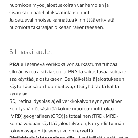
huomioon myös jalostuskoiran vanhempien ja
sisarusten patellaluksaatiolausunnot.
Jalostusvalinnoissa kannattaa kiinnittää erityistä
huomiota takaraajan oikeaan rakenteeseen.
Silmäsairaudet
PRA
eli etenevä verkkokalvon surkastuma tuhoaa
silmän valoa aistivia soluja. PRA:ta sairastavaa koiraa ei
saa käyttää jalostukseen. Sen jälkeläisiä jalostukseen
käytettäessä on huomioitava, ettei yhdistetä kahta
kantajaa.
RD, (retinal dysplasia) eli verkkokalvon synnynnäinen
kehityshäiriö, käsittää kolme muotoa: multifokaali
(MRD) geografinen (GRD) ja totaalinen (TRD). MRD-
koiraa voidaan käyttää jalostukseen, kun yhdistelmän
toinen osapuoli ja sen suku on tervettä.