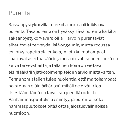
Purenta
Saksanpystykorvilla tulee olla normaali leikkaava
purenta. Tasapurenta on hyväksyttävä purenta kaikilla
saksanpystykorvaversioilla. Harvoin purentaviat
aiheuttavat terveydellisiä ongelmia, mutta rodussa
esiintyy kapeita alaleukoja, jolloin kulmahampaat
saattavat asettua väärin ja porautuvat ikeneen, mikä on
selvä terveyshaitta ja tällainen koira on vietävä
eläinlääkäriin jatkotoimenpiteiden arvioimista varten.
Pennunomistajien tulee huolehtia, että maitohampaat
poistetaan eläinlääkärissä, mikäli ne eivät irtoa
itsestään. Tämä on tavallista pienillä roduilla.
Välihammaspuutoksia esiintyy, ja purenta- sekä
hammaspuutokset pitää ottaa jalostusvalinnoissa
huomioon.