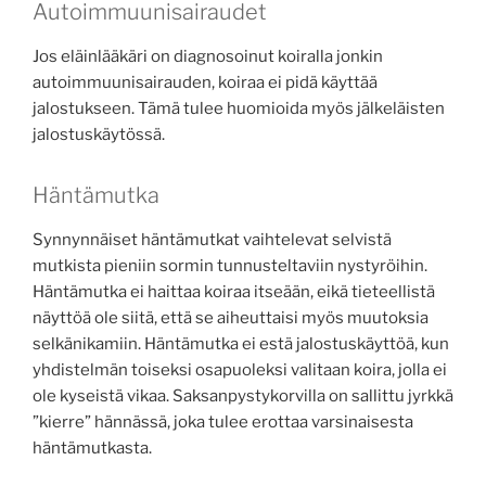
Autoimmuunisairaudet
Jos eläinlääkäri on diagnosoinut koiralla jonkin
autoimmuunisairauden, koiraa ei pidä käyttää
jalostukseen. Tämä tulee huomioida myös jälkeläisten
jalostuskäytössä.
Häntämutka
Synnynnäiset häntämutkat vaihtelevat selvistä
mutkista pieniin sormin tunnusteltaviin nystyröihin.
Häntämutka ei haittaa koiraa itseään, eikä tieteellistä
näyttöä ole siitä, että se aiheuttaisi myös muutoksia
selkänikamiin. Häntämutka ei estä jalostuskäyttöä, kun
yhdistelmän toiseksi osapuoleksi valitaan koira, jolla ei
ole kyseistä vikaa. Saksanpystykorvilla on sallittu jyrkkä
”kierre” hännässä, joka tulee erottaa varsinaisesta
häntämutkasta.