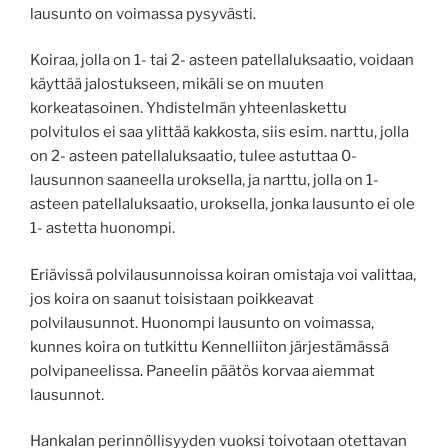
lausunto on voimassa pysyvästi.
Koiraa, jolla on 1- tai 2- asteen patellaluksaatio, voidaan
käyttää jalostukseen, mikäli se on muuten
korkeatasoinen. Yhdistelmän yhteenlaskettu
polvitulos ei saa ylittää kakkosta, siis esim. narttu, jolla
on 2- asteen patellaluksaatio, tulee astuttaa 0-
lausunnon saaneella uroksella, ja narttu, jolla on 1-
asteen patellaluksaatio, uroksella, jonka lausunto ei ole
1- astetta huonompi.
Eriävissä polvilausunnoissa koiran omistaja voi valittaa,
jos koira on saanut toisistaan poikkeavat
polvilausunnot. Huonompi lausunto on voimassa,
kunnes koira on tutkittu Kennelliiton järjestämässä
polvipaneelissa. Paneelin päätös korvaa aiemmat
lausunnot.
Hankalan perinnöllisyyden vuoksi toivotaan otettavan