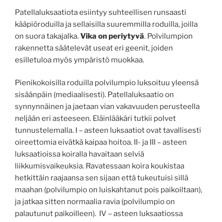
Patellaluksaatiota esiintyy suhteellisen runsaasti
kääpiöroduilla ja sellaisilla suuremmilla roduilla, joilla
on suora takajalka.
Vika on periytyvä
. Polvilumpion
rakennetta säätelevät useat eri geenit, joiden
esilletuloa myös ympäristö muokkaa.
Pienikokoisilla roduilla polvilumpio luksoituu yleensä
sisäänpäin (mediaalisesti). Patellaluksaatio on
synnynnäinen ja jaetaan vian vakavuuden perusteella
neljään eri asteeseen. Eläinlääkäri tutkii polvet
tunnustelemalla. I – asteen luksaatiot ovat tavallisesti
oireettomia eivätkä kaipaa hoitoa. II- ja III – asteen
luksaatioissa koiralla havaitaan selviä
liikkumisvaikeuksia. Ravatessaan koira koukistaa
hetkittäin raajaansa sen sijaan että tukeutuisi sillä
maahan (polvilumpio on luiskahtanut pois paikoiltaan),
ja jatkaa sitten normaalia ravia (polvilumpio on
palautunut paikoilleen). IV – asteen luksaatiossa