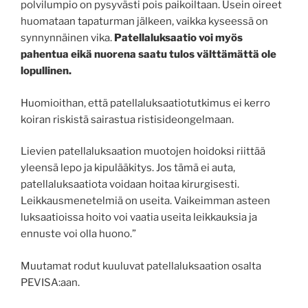
polvilumpio on pysyvästi pois paikoiltaan. Usein oireet
huomataan tapaturman jälkeen, vaikka kyseessä on
synnynnäinen vika.
Patellaluksaatio voi myös
pahentua eikä nuorena saatu tulos välttämättä ole
lopullinen.
Huomioithan, että patellaluksaatiotutkimus ei kerro
koiran riskistä sairastua ristisideongelmaan.
Lievien patellaluksaation muotojen hoidoksi riittää
yleensä lepo ja kipulääkitys. Jos tämä ei auta,
patellaluksaatiota voidaan hoitaa kirurgisesti.
Leikkausmenetelmiä on useita. Vaikeimman asteen
luksaatioissa hoito voi vaatia useita leikkauksia ja
ennuste voi olla huono.”
Muutamat rodut kuuluvat patellaluksaation osalta
PEVISA:aan.