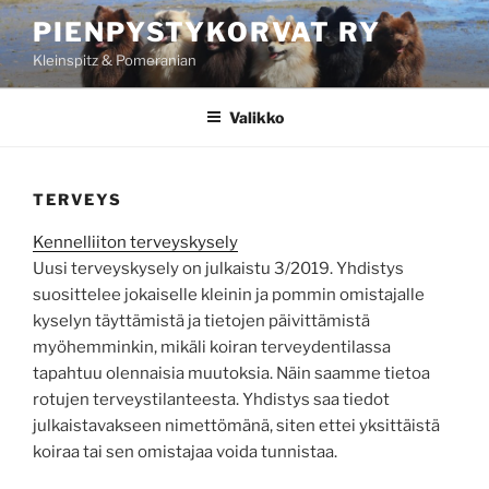
Siirry
PIENPYSTYKORVAT RY
sisältöön
Kleinspitz & Pomeranian
Valikko
TERVEYS
Kennelliiton terveyskysely
Uusi terveyskysely on julkaistu 3/2019. Yhdistys
suosittelee jokaiselle kleinin ja pommin omistajalle
kyselyn täyttämistä ja tietojen päivittämistä
myöhemminkin, mikäli koiran terveydentilassa
tapahtuu olennaisia muutoksia. Näin saamme tietoa
rotujen terveystilanteesta. Yhdistys saa tiedot
julkaistavakseen nimettömänä, siten ettei yksittäistä
koiraa tai sen omistajaa voida tunnistaa.