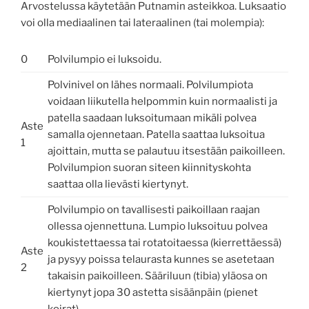
Arvostelussa käytetään Putnamin asteikkoa. Luksaatio
voi olla mediaalinen tai lateraalinen (tai molempia):
0
Polvilumpio ei luksoidu.
Polvinivel on lähes normaali. Polvilumpiota
voidaan liikutella helpommin kuin normaalisti ja
patella saadaan luksoitumaan mikäli polvea
Aste
samalla ojennetaan. Patella saattaa luksoitua
1
ajoittain, mutta se palautuu itsestään paikoilleen.
Polvilumpion suoran siteen kiinnityskohta
saattaa olla lievästi kiertynyt.
Polvilumpio on tavallisesti paikoillaan raajan
ollessa ojennettuna. Lumpio luksoituu polvea
koukistettaessa tai rotatoitaessa (kierrettäessä)
Aste
ja pysyy poissa telaurasta kunnes se asetetaan
2
takaisin paikoilleen. Sääriluun (tibia) yläosa on
kiertynyt jopa 30 astetta sisäänpäin (pienet
koirat).