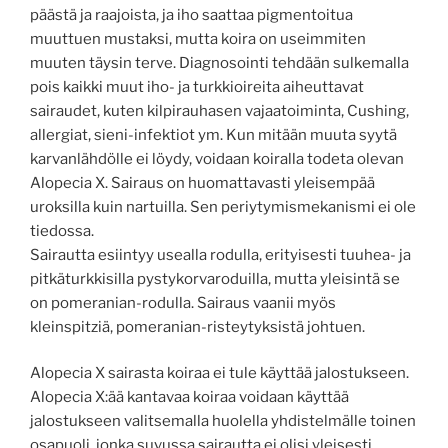
päästä ja raajoista, ja iho saattaa pigmentoitua
muuttuen mustaksi, mutta koira on useimmiten
muuten täysin terve. Diagnosointi tehdään sulkemalla
pois kaikki muut iho- ja turkkioireita aiheuttavat
sairaudet, kuten kilpirauhasen vajaatoiminta, Cushing,
allergiat, sieni-infektiot ym. Kun mitään muuta syytä
karvanlähdölle ei löydy, voidaan koiralla todeta olevan
Alopecia X. Sairaus on huomattavasti yleisempää
uroksilla kuin nartuilla. Sen periytymismekanismi ei ole
tiedossa.
Sairautta esiintyy usealla rodulla, erityisesti tuuhea- ja
pitkäturkkisilla pystykorvaroduilla, mutta yleisintä se
on pomeranian-rodulla. Sairaus vaanii myös
kleinspitziä, pomeranian-risteytyksistä johtuen.
Alopecia X sairasta koiraa ei tule käyttää jalostukseen.
Alopecia X:ää kantavaa koiraa voidaan käyttää
jalostukseen valitsemalla huolella yhdistelmälle toinen
osapuoli, jonka suvussa sairautta ei olisi yleisesti