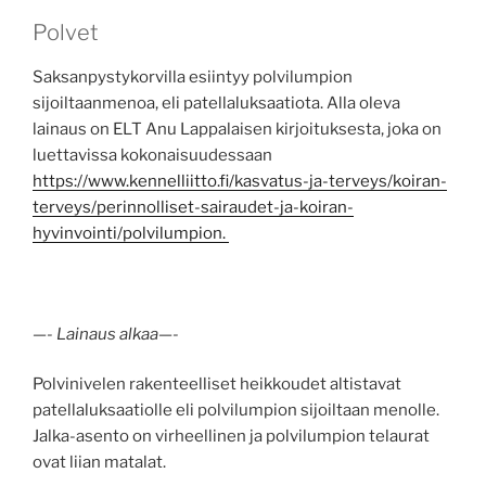
Polvet
Saksanpystykorvilla esiintyy polvilumpion
sijoiltaanmenoa, eli patellaluksaatiota. Alla oleva
lainaus on ELT Anu Lappalaisen kirjoituksesta, joka on
luettavissa kokonaisuudessaan
https://www.kennelliitto.fi/kasvatus-ja-terveys/koiran-
terveys/perinnolliset-sairaudet-ja-koiran-
hyvinvointi/polvilumpion.
—- Lainaus alkaa—-
Polvinivelen rakenteelliset heikkoudet altistavat
patellaluksaatiolle eli polvilumpion sijoiltaan menolle.
Jalka-asento on virheellinen ja polvilumpion telaurat
ovat liian matalat.