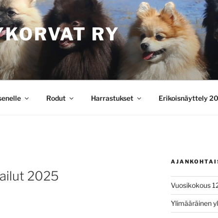
YKORVAT RY
senelle
Rodut
Harrastukset
Erikoisnäyttely 2
AJANKOHTAI
ailut 2025
Vuosikokous 1
Ylimääräinen y