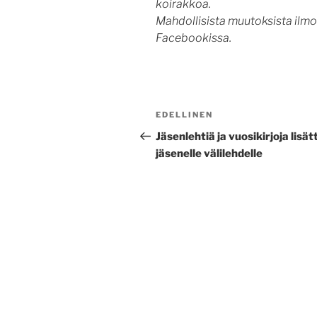
koirakkoa.
Mahdollisista muutoksista ilmoi
Facebookissa.
Artikkelien
Edellinen
EDELLINEN
selaus
artikkeli
Jäsenlehtiä ja vuosikirjoja lisät
jäsenelle välilehdelle