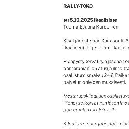
RALLY-TOKO
su 5.10.2025 Ikaalisissa
Tuomari: Jaana Karppinen
Kisat järjestetään Koirakoulu A
Ikaalinen). Järjestäjänä Ikaalist
Pienpystykorvat ry:n jäsenen om
pomeranian) on etusija ilmoitt
osallistumismaksu 24 €. Paikan
palvelun ohjeiden mukaisesti.
Mestaruuskilpailuun osallistuva
Pienpystykorvat ry:n jäsen ja o
pomeranian tai kleinspitz.
Kilpailu voidaan järjestää, mik