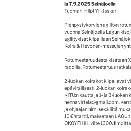
la 7.9.2025 Seinäjoella
Tuomari: Hilpi Yli-Jaskari
Pienpystykorvien agilityn rotum
vuonna Seinäjoella Lagun kiso
agilitykisat kilpaillaan Seinäjo
Koira & Hevonen-messujen yht
Rotumestaruudesta kisataan XS2-
radoilla. Rotumestaruus ratkais
2-luokan koirakot kilpailevat vir
epävirallisesti. 2-luokan koira
KITU:n kautta ja 1- ja 3-luokan
henna.virtala@gmail.com. Kerr
ja ohjaajan nimi sekä liitä mukaa
10 €/startti, maksetaan LAGUn 
OKOYFIHH, viite 1300. Ilmoitt