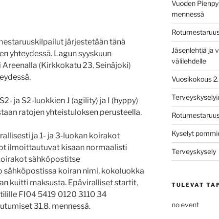
Vuoden Pienpys
mennessä
Rotumestaruusk
estaruuskilpailut järjestetään tänä
Jäsenlehtiä ja v
jen yhteydessä. Lagun syyskuun
välilehdelle
ki Areenalla (Kirkkokatu 23, Seinäjoki)
eydessä.
Vuosikokous 2
Terveyskysely
 ja S2-luokkien J (agility) ja I (hyppy)
taan ratojen yhteistuloksen perusteella.
Rotumestaruusk
Kyselyt pommie
allisesti ja 1- ja 3-luokan koirakot
kot ilmoittautuvat kisaan normaalisti
Terveyskysely
 koirakot sähköpostitse
o sähköpostissa koiran nimi, kokoluokka
n kuitti maksusta. Epäviralliset startit,
TULEVAT TA
tilille FI04 5419 0120 3110 34
no event
autumiset 31.8. mennessä.