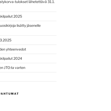
tykorva-tulokset lähetettävä 31.1.
ilpailut 2025
uosikirjoja lisätty jäsenelle
.3.2025
iden yhteenvedot
ilpailut 2024
n JTO:ta varten
PAHTUMAT