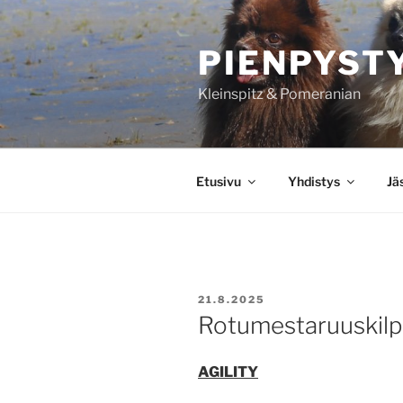
Siirry
sisältöön
PIENPYST
Kleinspitz & Pomeranian
Etusivu
Yhdistys
Jä
JULKAISTU
21.8.2025
Rotumestaruuskilp
AGILITY