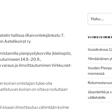
Etsi:
atelin hallissa (Kaivontekijänkatu 7,
VIIMEISIMM
en Aatelikoirat ry.
Vuosikokous 1
istamilla pienpystykorvilla (kleinspitz,
Ylimääräinen y
autumiseen 14.9.-20.9.,
 varaus ja ilmoittautuminen Virkku.net-
Vuoden Pienpys
mennessä
Rotumestaruusk
n koiran omistajan tulee olla
sallistuvan koiran on oltava rodultaan
Jäsenlehtiä ja v
välilehdelle
äli kisaan ilmoittautuu vähintään kolme