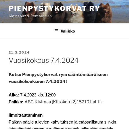
Siirry
PIENPYSTYKORVAT RY
sisältöön
Kleinspitz & Pomeranian
Valikko
JULKAISTU
21.3.2024
Vuosikokous 7.4.2024
Kutsu Pienpystykorvat ry:n sääntömääräiseen
vuosikokoukseen 7.4.2024!
Aika:
7.4.2023 klo. 12:00
Paikka:
ABC Kivimaa (Kiitokatu 2, 15210 Lahti)
Ilmoittautuminen
Paikan päälle tulevien kahvituksen ja etäosallistumislinkin
lähettämistä varten pyydämme ennakkoilmoittautumisia