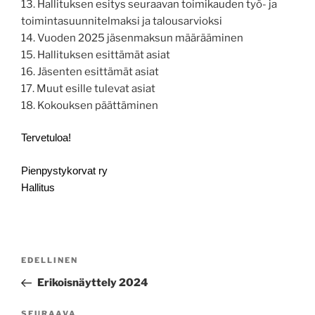
13. Hallituksen esitys seuraavan toimikauden työ- ja
toimintasuunnitelmaksi ja talousarvioksi
14. Vuoden 2025 jäsenmaksun määrääminen
15. Hallituksen esittämät asiat
16. Jäsenten esittämät asiat
17. Muut esille tulevat asiat
18. Kokouksen päättäminen
Tervetuloa!
Pienpystykorvat ry
Hallitus
Artikkelien
Edellinen
EDELLINEN
selaus
artikkeli
Erikoisnäyttely 2024
Seuraava
SEURAAVA