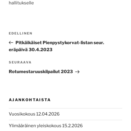
hallitukselle
Artikkelien
Edellinen
EDELLINEN
selaus
artikkeli
Pitkäikäiset Pienpystykorvat-listan seur.
eräpäivä 30.4.2023
Seuraava
SEURAAVA
artikkeli
Rotumestaruuskilpailut 2023
AJANKOHTAISTA
Vuosikokous 12.04.2026
Ylimääräinen yleiskokous 15.2.2026