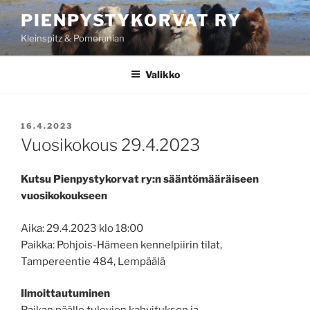
Siirry
PIENPYSTYKORVAT RY
sisältöön
Kleinspitz & Pomeranian
Valikko
JULKAISTU
16.4.2023
Vuosikokous 29.4.2023
Kutsu Pienpystykorvat ry:n sääntömääräiseen
vuosikokoukseen
Aika: 29.4.2023 klo 18:00
Paikka: Pohjois-Hämeen kennelpiirin tilat,
Tampereentie 484, Lempäälä
Ilmoittautuminen