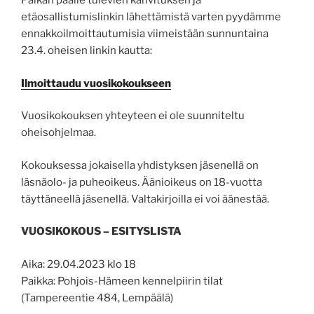
Paikan päälle tulevien kahvituksen ja
etäosallistumislinkin lähettämistä varten pyydämme
ennakkoilmoittautumisia viimeistään sunnuntaina
23.4. oheisen linkin kautta:
Ilmoittaudu vuosikokoukseen
Vuosikokouksen yhteyteen ei ole suunniteltu
oheisohjelmaa.
Kokouksessa jokaisella yhdistyksen jäsenellä on
läsnäolo- ja puheoikeus. Äänioikeus on 18-vuotta
täyttäneellä jäsenellä. Valtakirjoilla ei voi äänestää.
VUOSIKOKOUS – ESITYSLISTA
Aika: 29.04.2023 klo 18
Paikka: Pohjois-Hämeen kennelpiirin tilat
(Tampereentie 484, Lempäälä)