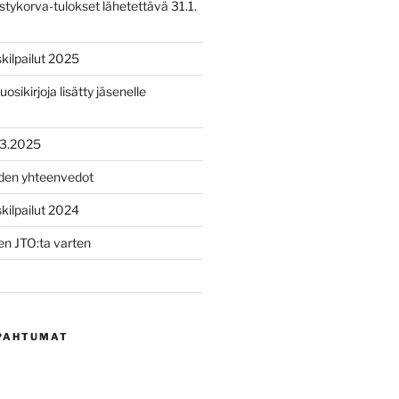
tykorva-tulokset lähetettävä 31.1.
ilpailut 2025
uosikirjoja lisätty jäsenelle
.3.2025
iden yhteenvedot
ilpailut 2024
n JTO:ta varten
PAHTUMAT