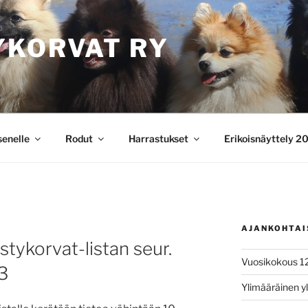
YKORVAT RY
senelle
Rodut
Harrastukset
Erikoisnäyttely 2
AJANKOHTAI
stykorvat-listan seur.
Vuosikokous 1
3
Ylimääräinen y