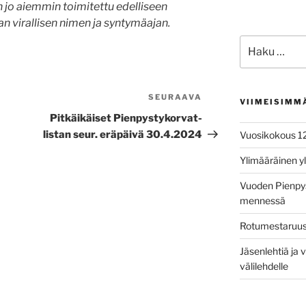
n jo aiemmin toimitettu edelliseen
iran virallisen nimen ja syntymäajan.
Etsi:
SEURAAVA
Seuraava
VIIMEISIMM
artikkeli
Pitkäikäiset Pienpystykorvat-
listan seur. eräpäivä 30.4.2024
Vuosikokous 1
Ylimääräinen y
Vuoden Pienpys
mennessä
Rotumestaruusk
Jäsenlehtiä ja v
välilehdelle