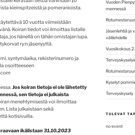
istalle kerätään tietoa vähintään 10
Vuoden Pienpys
ista kleinspitzeistä ja pomeranioista.
mennessä
Rotumestaruusk
 täytettävä 10 vuotta viimeistään
änä. Koiran tiedot voi ilmoittaa listalle
Jäsenlehtiä ja v
aja, jos hänellä on tähän omistajan lupa.
välilehdelle
tykorvat ry:n jäsenyyttä.
Vuosikokous 2
 nimi, syntymäaika, rekisterinumero ja
Terveyskysely
la osoitteeseen
Rotumestaruusk
l.com
Kyselyt pommie
dessa.
Jos koiran tietoja ei ole lähetetty
Terveyskysely
essä, sen tietoja ei julkaista
iran menehtymisestä voi ilmoittaa
. Lista julkaistaan sekä
TULEVAT TA
tä kotisivuilla.
no event
uraavaan ikälistaan 31.10.2023