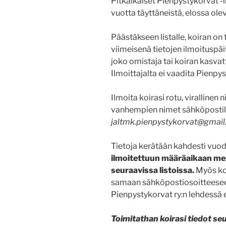
Pitkäikäiset Pienpystykorvat -l
vuotta täyttäneistä, elossa olev
Päästäkseen listalle, koiran on
viimeisenä tietojen ilmoituspäiv
joko omistaja tai koiran kasvatt
Ilmoittajalta ei vaadita Pienpys
Ilmoita koirasi rotu, virallinen
vanhempien nimet sähköpostil
jaltmk.pienpystykorvat@gmai
Tietoja kerätään kahdesti vuo
ilmoitettuun määräaikaan menn
seuraavissa listoissa.
Myös ko
samaan sähköpostiosoitteeseen
Pienpystykorvat ry:n lehdessä et
Toimitathan koirasi tiedot se