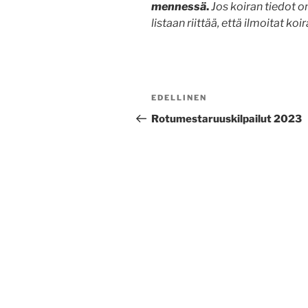
mennessä
.
Jos koiran tiedot o
listaan riittää, että ilmoitat ko
Artikkelien
Edellinen
EDELLINEN
selaus
artikkeli
Rotumestaruuskilpailut 2023