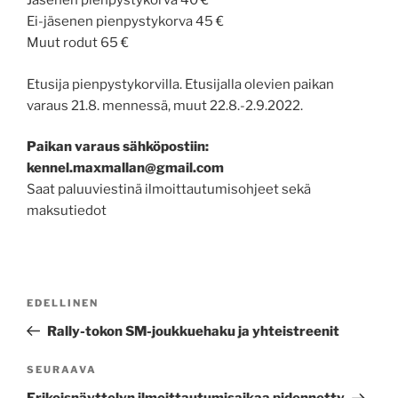
Jäsenen pienpystykorva 40 €
Ei-jäsenen pienpystykorva 45 €
Muut rodut 65 €
Etusija pienpystykorvilla. Etusijalla olevien paikan
varaus 21.8. mennessä, muut 22.8.-2.9.2022.
Paikan varaus sähköpostiin:
kennel.maxmallan@gmail.com
Saat paluuviestinä ilmoittautumisohjeet sekä
maksutiedot
Artikkelien
Edellinen
EDELLINEN
selaus
artikkeli
Rally-tokon SM-joukkuehaku ja yhteistreenit
Seuraava
SEURAAVA
artikkeli