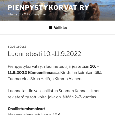
Siirry
PIENPYSTYKORVAT RY
sisältöön
Kleinspitz & Pomeranian
Valikko
JULKAISTU
12.6.2022
Luonnetesti 10.-11.9.2022
Pienpystykorvat ry:n luonnetesti järjestetään
10. –
11.9.2022 Hämeenlinnassa
, Kirstulan koirakentällä.
Tuomareina Sirpa Heilä ja Kimmo Alanen.
Luonnetestiin voi osallistua Suomen Kennelliittoon
rekisteröity rotukoira, joka on iältään 2–7-vuotias.
Osallistumismaksut