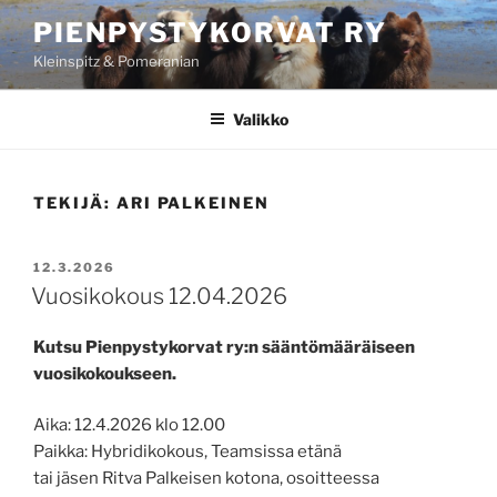
Siirry
PIENPYSTYKORVAT RY
sisältöön
Kleinspitz & Pomeranian
Valikko
TEKIJÄ:
ARI PALKEINEN
JULKAISTU
12.3.2026
Vuosikokous 12.04.2026
Kutsu Pienpystykorvat ry:n sääntömääräiseen
vuosikokoukseen.
Aika: 12.4.2026 klo 12.00
Paikka: Hybridikokous, Teamsissa etänä
tai jäsen Ritva Palkeisen kotona, osoitteessa