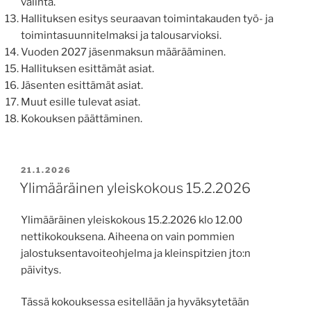
valinta.
Hallituksen esitys seuraavan toimintakauden työ- ja
toimintasuunnitelmaksi ja talousarvioksi.
Vuoden 2027 jäsenmaksun määrääminen.
Hallituksen esittämät asiat.
Jäsenten esittämät asiat.
Muut esille tulevat asiat.
Kokouksen päättäminen.
JULKAISTU
21.1.2026
Ylimääräinen yleiskokous 15.2.2026
Ylimääräinen yleiskokous 15.2.2026 klo 12.00
nettikokouksena. Aiheena on vain pommien
jalostuksentavoiteohjelma ja kleinspitzien jto:n
päivitys.
Tässä kokouksessa esitellään ja hyväksytetään