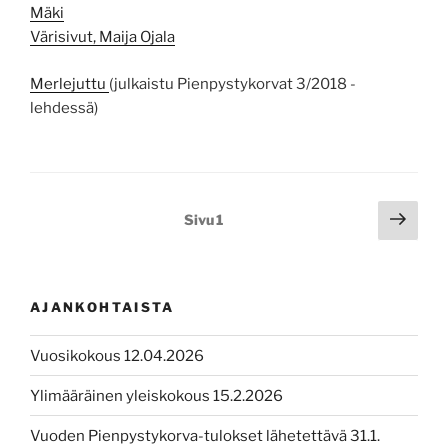
Mäki
Värisivut, Maija Ojala
Merlejuttu
(julkaistu Pienpystykorvat 3/2018 -
lehdessä)
Artikkelien
Seur
Sivu
1
sivu
sivutus
AJANKOHTAISTA
Vuosikokous 12.04.2026
Ylimääräinen yleiskokous 15.2.2026
Vuoden Pienpystykorva-tulokset lähetettävä 31.1.