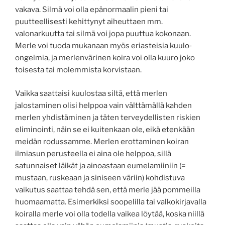
vakava. Silmä voi olla epänormaalin pieni tai
puutteellisesti kehittynyt aiheuttaen mm.
valonarkuutta tai silmä voi jopa puuttua kokonaan.
Merle voi tuoda mukanaan myös eriasteisia kuulo‐
ongelmia, ja merlenvärinen koira voi olla kuuro joko
toisesta tai molemmista korvistaan.
Vaikka saattaisi kuulostaa siltä, että merlen
jalostaminen olisi helppoa vain välttämällä kahden
merlen yhdistäminen ja täten terveydellisten riskien
eliminointi, näin se ei kuitenkaan ole, eikä etenkään
meidän rodussamme. Merlen erottaminen koiran
ilmiasun perusteella ei aina ole helppoa, sillä
satunnaiset läikät ja ainoastaan eumelamiiniin (=
mustaan, ruskeaan ja siniseen väriin) kohdistuva
vaikutus saattaa tehdä sen, että merle jää pommeilla
huomaamatta. Esimerkiksi soopelilla tai valkokirjavalla
koiralla merle voi olla todella vaikea löytää, koska niillä