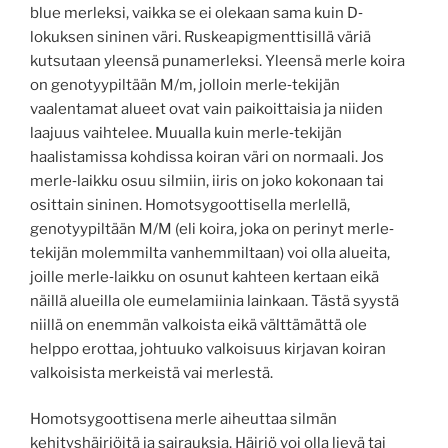
blue merleksi, vaikka se ei olekaan sama kuin D‐
lokuksen sininen väri. Ruskeapigmenttisillä väriä
kutsutaan yleensä punamerleksi. Yleensä merle koira
on genotyypiltään M/m, jolloin merle‐tekijän
vaalentamat alueet ovat vain paikoittaisia ja niiden
laajuus vaihtelee. Muualla kuin merle‐tekijän
haalistamissa kohdissa koiran väri on normaali. Jos
merle‐laikku osuu silmiin, iiris on joko kokonaan tai
osittain sininen. Homotsygoottisella merlellä,
genotyypiltään M/M (eli koira, joka on perinyt merle‐
tekijän molemmilta vanhemmiltaan) voi olla alueita,
joille merle‐laikku on osunut kahteen kertaan eikä
näillä alueilla ole eumelamiinia lainkaan. Tästä syystä
niillä on enemmän valkoista eikä välttämättä ole
helppo erottaa, johtuuko valkoisuus kirjavan koiran
valkoisista merkeistä vai merlestä.
Homotsygoottisena merle aiheuttaa silmän
kehityshäiriöitä ja sairauksia. Häiriö voi olla lievä tai