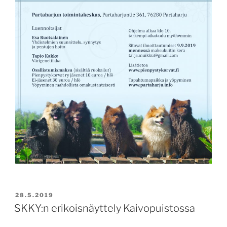
JULKAISTU
28.5.2019
SKKY:n erikoisnäyttely Kaivopuistossa