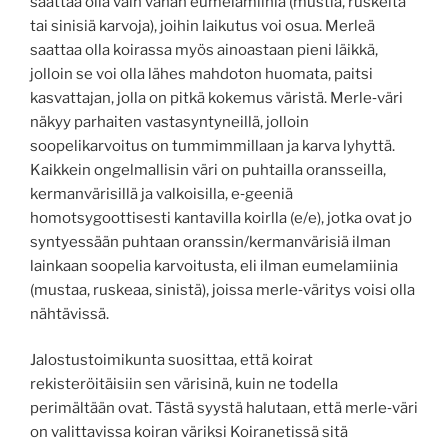
saattaa olla vain vähän eumelamiinia (mustia, ruskeita
tai sinisiä karvoja), joihin laikutus voi osua. Merleä
saattaa olla koirassa myös ainoastaan pieni läikkä,
jolloin se voi olla lähes mahdoton huomata, paitsi
kasvattajan, jolla on pitkä kokemus väristä. Merle‐väri
näkyy parhaiten vastasyntyneillä, jolloin
soopelikarvoitus on tummimmillaan ja karva lyhyttä.
Kaikkein ongelmallisin väri on puhtailla oransseilla,
kermanvärisillä ja valkoisilla, e‐geeniä
homotsygoottisesti kantavilla koirlla (e/e), jotka ovat jo
syntyessään puhtaan oranssin/kermanvärisiä ilman
lainkaan soopelia karvoitusta, eli ilman eumelamiinia
(mustaa, ruskeaa, sinistä), joissa merle‐väritys voisi olla
nähtävissä.
Jalostustoimikunta suosittaa, että koirat
rekisteröitäisiin sen värisinä, kuin ne todella
perimältään ovat. Tästä syystä halutaan, että merle‐väri
on valittavissa koiran väriksi Koiranetissä sitä