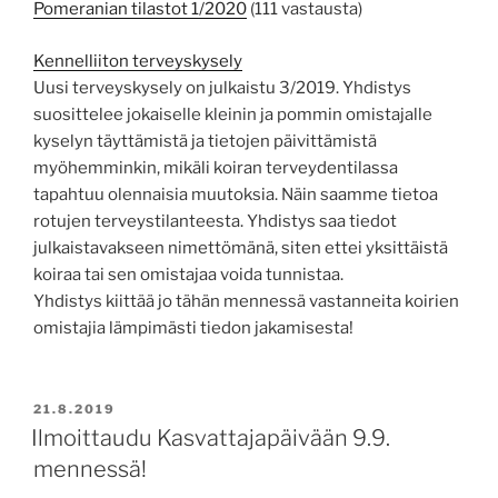
Pomeranian tilastot 1/2020
(111 vastausta)
Kennelliiton terveyskysely
Uusi terveyskysely on julkaistu 3/2019. Yhdistys
suosittelee jokaiselle kleinin ja pommin omistajalle
kyselyn täyttämistä ja tietojen päivittämistä
myöhemminkin, mikäli koiran terveydentilassa
tapahtuu olennaisia muutoksia. Näin saamme tietoa
rotujen terveystilanteesta. Yhdistys saa tiedot
julkaistavakseen nimettömänä, siten ettei yksittäistä
koiraa tai sen omistajaa voida tunnistaa.
Yhdistys kiittää jo tähän mennessä vastanneita koirien
omistajia lämpimästi tiedon jakamisesta!
JULKAISTU
21.8.2019
Ilmoittaudu Kasvattajapäivään 9.9.
mennessä!