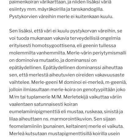
paimenkoiran värikarttaan, ja niiden lisäksi väriä
esiintyy mm. mäyräkoirilla ja tanskandogilla.
Pystykorvien väreihin merle ei kuitenkaan kuulu.
Sen lisäksi, että väri ei kuulu pystykorvan väreihin, se
voi tuoda mukanaan vakavia terveydellisiä ongelmia
erityisesti homotsygoottisena, eli geenin tullessa
molemmilta vanhemmilta. Merle‐värin periytymismalli
on dominoiva mutaatio, ja dominanssi on
epätäydellinen. Epätäydellinen dominanssi aiheuttaa
sen, että merlestä aiheutuvien oireiden vakavuusaste
vaihtelee. Merle‐geeni M dominoi ei‐merleä, m‐geeniä,
jolloin ilmiasultaan merle‐koira on genotyypiltään joko
M/m tai tuplamerle M/M. Merletekijä vaikuttaa väriin
vaalentaen satunnaisesti koiran
eumelamiinipigmenttiä eli mustaa, ruskeaa, sinistä ja
lilaa aiheuttaen ns. marmorointikuvion. Sen sijaan
feomelamiiniin (punainen, keltainen) merle ei vaikuta.
Merleä kutsutaan mustapigmenttisillä koirilla usein