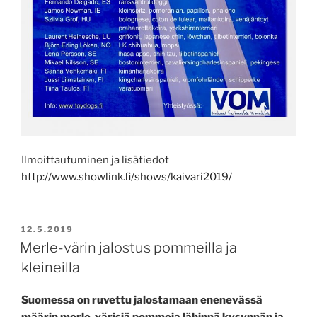
Ilmoittautuminen ja lisätiedot
http://www.showlink.fi/shows/kaivari2019/
JULKAISTU
12.5.2019
Merle-värin jalostus pommeilla ja
kleineilla
Suomessa on ruvettu jalostamaan enenevässä
määrin merle-värisiä pommeja lähinnä kysynnän ja