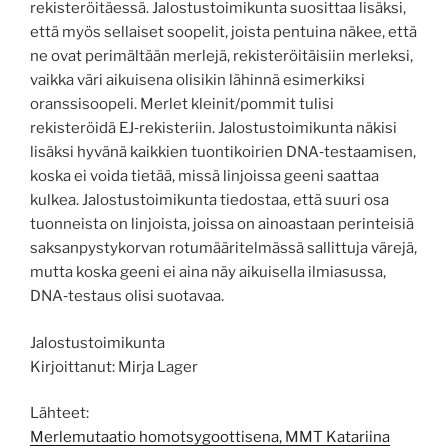
rekisteröitäessä. Jalostustoimikunta suosittaa lisäksi,
että myös sellaiset soopelit, joista pentuina näkee, että
ne ovat perimältään merlejä, rekisteröitäisiin merleksi,
vaikka väri aikuisena olisikin lähinnä esimerkiksi
oranssisoopeli. Merlet kleinit/pommit tulisi
rekisteröidä EJ‐rekisteriin. Jalostustoimikunta näkisi
lisäksi hyvänä kaikkien tuontikoirien DNA‐testaamisen,
koska ei voida tietää, missä linjoissa geeni saattaa
kulkea. Jalostustoimikunta tiedostaa, että suuri osa
tuonneista on linjoista, joissa on ainoastaan perinteisiä
saksanpystykorvan rotumääritelmässä sallittuja värejä,
mutta koska geeni ei aina näy aikuisella ilmiasussa,
DNA‐testaus olisi suotavaa.
Jalostustoimikunta
Kirjoittanut: Mirja Lager
Lähteet:
Merlemutaatio homotsygoottisena, MMT Katariina