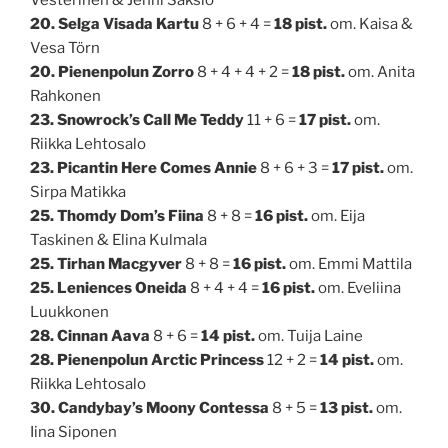
20. Selga Visada Kartu
8 + 6 + 4 =
18 pist.
om. Kaisa &
Vesa Törn
20. Pienenpolun Zorro
8 + 4 + 4 + 2 =
18 pist.
om. Anita
Rahkonen
23. Snowrock’s Call Me Teddy
11 + 6 =
17 pist.
om.
Riikka Lehtosalo
23. Picantin Here Comes Annie
8 + 6 + 3 =
17 pist.
om.
Sirpa Matikka
25. Thomdy Dom’s Fiina
8 + 8 =
16 pist.
om. Eija
Taskinen & Elina Kulmala
25. Tirhan Macgyver
8 + 8 =
16 pist.
om. Emmi Mattila
25. Leniences Oneida
8 + 4 + 4 =
16 pist.
om. Eveliina
Luukkonen
28. Cinnan Aava
8 + 6 =
14 pist.
om. Tuija Laine
28. Pienenpolun Arctic Princess
12 + 2 =
14 pist.
om.
Riikka Lehtosalo
30. Candybay’s Moony Contessa
8 + 5 =
13 pist.
om.
Iina Siponen