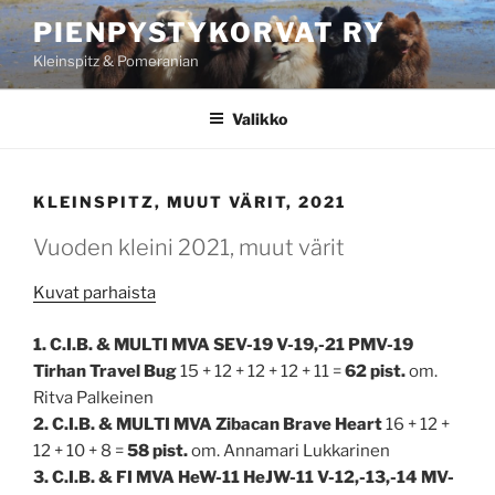
Siirry
PIENPYSTYKORVAT RY
sisältöön
Kleinspitz & Pomeranian
Valikko
KLEINSPITZ, MUUT VÄRIT, 2021
Vuoden kleini 2021, muut värit
Kuvat parhaista
1. C.I.B. & MULTI MVA SEV-19 V-19,-21 PMV-19
Tirhan Travel Bug
15 + 12 + 12 + 12 + 11 =
62 pist.
om.
Ritva Palkeinen
2. C.I.B. & MULTI MVA Zibacan Brave Heart
16 + 12 +
12 + 10 + 8 =
58 pist.
om. Annamari Lukkarinen
3.
C.I.B. & FI MVA HeW-11 HeJW-11 V-12,-13,-14 MV-