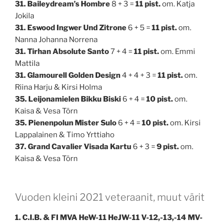
31. Baileydream’s Hombre
8 + 3 =
11 pist.
om. Katja
Jokila
31. Eswood Ingwer Und Zitrone
6 + 5 =
11 pist.
om.
Nanna Johanna Norrena
31. Tirhan Absolute Santo
7 + 4 =
11 pist.
om. Emmi
Mattila
31. Glamourell Golden Design
4 + 4 + 3 =
11 pist.
om.
Riina Harju & Kirsi Holma
35. Leijonamielen Bikku Biski
6 + 4 =
10 pist.
om.
Kaisa & Vesa Törn
35. Pienenpolun Mister Sulo
6 + 4 =
10 pist.
om. Kirsi
Lappalainen & Timo Yrttiaho
37. Grand Cavalier Visada Kartu
6 + 3 =
9 pist.
om.
Kaisa & Vesa Törn
Vuoden kleini 2021 veteraanit, muut värit
1. C.I.B. & FI MVA HeW-11 HeJW-11 V-12,-13,-14 MV-