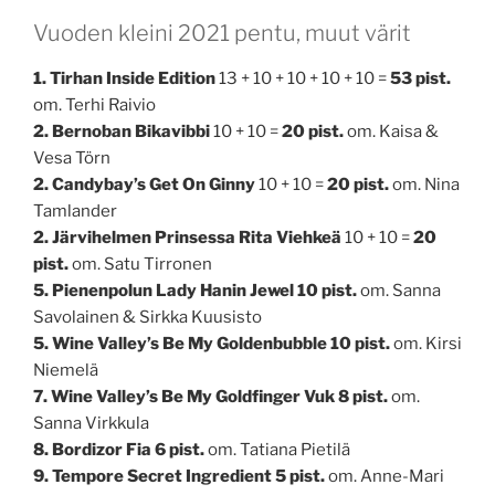
Vuoden kleini 2021 pentu, muut värit
1. Tirhan Inside Edition
13 + 10 + 10 + 10 + 10 =
53 pist.
om. Terhi Raivio
2. Bernoban Bikavibbi
10 + 10 =
20 pist.
om. Kaisa &
Vesa Törn
2. Candybay’s Get On Ginny
10 + 10 =
20 pist.
om. Nina
Tamlander
2. Järvihelmen Prinsessa Rita Viehkeä
10 + 10 =
20
pist.
om. Satu Tirronen
5. Pienenpolun Lady Hanin Jewel 10 pist.
om. Sanna
Savolainen & Sirkka Kuusisto
5. Wine Valley’s Be My Goldenbubble 10 pist.
om. Kirsi
Niemelä
7. Wine Valley’s Be My Goldfinger Vuk 8 pist.
om.
Sanna Virkkula
8. Bordizor Fia 6 pist.
om. Tatiana Pietilä
9. Tempore Secret Ingredient 5 pist.
om. Anne-Mari