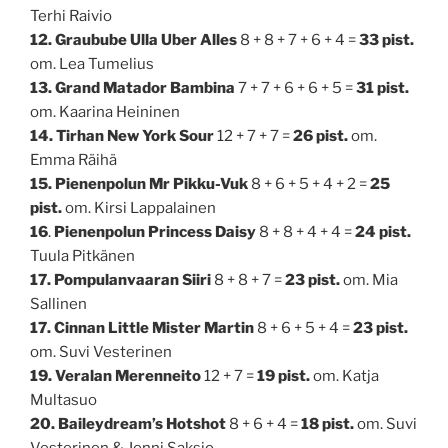
Terhi Raivio
12. Graubube Ulla Uber Alles
8 + 8 + 7 + 6 + 4 =
33 pist.
om. Lea Tumelius
13. Grand Matador Bambina
7 + 7 + 6 + 6 + 5 =
31 pist.
om. Kaarina Heininen
14. Tirhan New York Sour
12 + 7 + 7 =
26 pist.
om.
Emma Räihä
15. Pienenpolun Mr Pikku-Vuk
8 + 6 + 5 + 4 + 2 =
25
pist.
om. Kirsi Lappalainen
16
.
Pienenpolun Princess Daisy
8 + 8 + 4 + 4 =
24 pist.
Tuula Pitkänen
17. Pompulanvaaran Siiri
8 + 8 + 7 =
23 pist.
om. Mia
Sallinen
17. Cinnan Little Mister Martin
8 + 6 + 5 + 4 =
23 pist.
om. Suvi Vesterinen
19. Veralan Merenneito
12 + 7 =
19 pist.
om. Katja
Multasuo
20. Baileydream’s Hotshot
8 + 6 + 4 =
18 pist.
om. Suvi
Vesterinen & Jenni Saksio