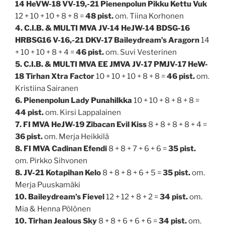
14 HeVW-18 VV-19,-21 Pienenpolun Pikku Kettu Vuk
12 + 10 + 10 + 8 + 8 =
48 pist.
om. Tiina Korhonen
4. C.I.B. & MULTI MVA JV-14 HeJW-14 BDSG-16
HRBSG16 V-16,-21 DKV-17 Baileydream’s Aragorn
14
+ 10 + 10 + 8 + 4 =
46 pist.
om. Suvi Vesterinen
5. C.I.B. & MULTI MVA EE JMVA JV-17 PMJV-17 HeW-
18 Tirhan Xtra Factor
10 + 10 + 10 + 8 + 8 =
46 pist.
om.
Kristiina Sairanen
6. Pienenpolun Lady Punahilkka
10 + 10 + 8 + 8 + 8 =
44 pist.
om. Kirsi Lappalainen
7. FI MVA HeJW-19 Zibacan Evil Kiss
8 + 8 + 8 + 8 + 4 =
36 pist.
om. Merja Heikkilä
8. FI MVA Cadinan Efendi
8 + 8 + 7 + 6 + 6 =
35 pist.
om. Pirkko Sihvonen
8. JV-21 Kotapihan Kelo
8 + 8 + 8 + 6 + 5 =
35 pist.
om.
Merja Puuskamäki
10. Baileydream’s Fievel
12 + 12 + 8 + 2 =
34 pist.
om.
Mia & Henna Pölönen
10. Tirhan Jealous Sky
8 + 8 + 6 + 6 + 6 =
34 pist.
om.