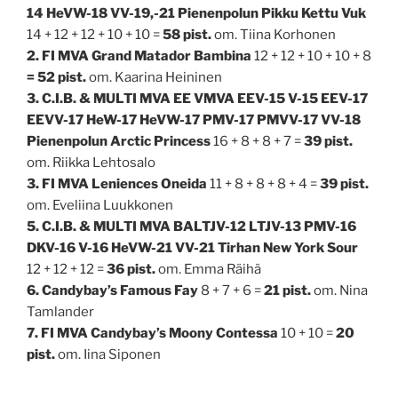
14 HeVW-18 VV-19,-21 Pienenpolun Pikku Kettu Vuk
14 + 12 + 12 + 10 + 10 =
58 pist.
om. Tiina Korhonen
2. FI MVA Grand Matador Bambina
12 + 12 + 10 + 10 + 8
= 52 pist.
om. Kaarina Heininen
3. C.I.B. & MULTI MVA EE VMVA EEV-15 V-15 EEV-17
EEVV-17 HeW-17 HeVW-17 PMV-17 PMVV-17 VV-18
Pienenpolun Arctic Princess
16 + 8 + 8 + 7 =
39 pist.
om. Riikka Lehtosalo
3. FI MVA Leniences Oneida
11 + 8 + 8 + 8 + 4 =
39 pist.
om. Eveliina Luukkonen
5. C.I.B. & MULTI MVA BALTJV-12 LTJV-13 PMV-16
DKV-16 V-16 HeVW-21 VV-21 Tirhan New York Sour
12 + 12 + 12 =
36 pist.
om. Emma Räihä
6. Candybay’s Famous Fay
8 + 7 + 6 =
21 pist.
om. Nina
Tamlander
7. FI MVA Candybay’s Moony Contessa
10 + 10 =
20
pist.
om. Iina Siponen