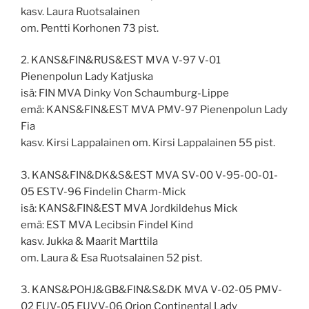
kasv. Laura Ruotsalainen
om. Pentti Korhonen 73 pist.
2. KANS&FIN&RUS&EST MVA V-97 V-01
Pienenpolun Lady Katjuska
isä: FIN MVA Dinky Von Schaumburg-Lippe
emä: KANS&FIN&EST MVA PMV-97 Pienenpolun Lady
Fia
kasv. Kirsi Lappalainen om. Kirsi Lappalainen 55 pist.
3. KANS&FIN&DK&S&EST MVA SV-00 V-95-00-01-
05 ESTV-96 Findelin Charm-Mick
isä: KANS&FIN&EST MVA Jordkildehus Mick
emä: EST MVA Lecibsin Findel Kind
kasv. Jukka & Maarit Marttila
om. Laura & Esa Ruotsalainen 52 pist.
3. KANS&POHJ&GB&FIN&S&DK MVA V-02-05 PMV-
02 EUV-05 EUVV-06 Orion Continental Lady