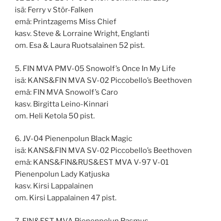
isä: Ferry v Stör-Falken
emä: Printzagems Miss Chief
kasv. Steve & Lorraine Wright, Englanti
om. Esa & Laura Ruotsalainen 52 pist.
5. FIN MVA PMV-05 Snowolf’s Once In My Life
isä: KANS&FIN MVA SV-02 Piccobello’s Beethoven
emä: FIN MVA Snowolf’s Caro
kasv. Birgitta Leino-Kinnari
om. Heli Ketola 50 pist.
6. JV-04 Pienenpolun Black Magic
isä: KANS&FIN MVA SV-02 Piccobello’s Beethoven
emä: KANS&FIN&RUS&EST MVA V-97 V-01
Pienenpolun Lady Katjuska
kasv. Kirsi Lappalainen
om. Kirsi Lappalainen 47 pist.
7. FIN&EST MVA Pienenpolun Rasmus