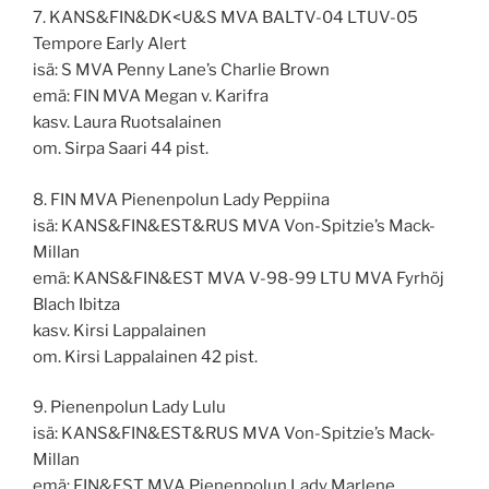
7. KANS&FIN&DK<U&S MVA BALTV-04 LTUV-05
Tempore Early Alert
isä: S MVA Penny Lane’s Charlie Brown
emä: FIN MVA Megan v. Karifra
kasv. Laura Ruotsalainen
om. Sirpa Saari 44 pist.
8. FIN MVA Pienenpolun Lady Peppiina
isä: KANS&FIN&EST&RUS MVA Von-Spitzie’s Mack-
Millan
emä: KANS&FIN&EST MVA V-98-99 LTU MVA Fyrhöj
Blach Ibitza
kasv. Kirsi Lappalainen
om. Kirsi Lappalainen 42 pist.
9. Pienenpolun Lady Lulu
isä: KANS&FIN&EST&RUS MVA Von-Spitzie’s Mack-
Millan
emä: FIN&EST MVA Pienenpolun Lady Marlene