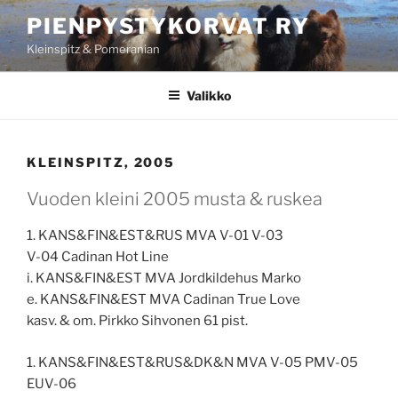
Siirry
PIENPYSTYKORVAT RY
sisältöön
Kleinspitz & Pomeranian
Valikko
KLEINSPITZ, 2005
Vuoden kleini 2005 musta & ruskea
1. KANS&FIN&EST&RUS MVA V-01 V-03
V-04 Cadinan Hot Line
i. KANS&FIN&EST MVA Jordkildehus Marko
e. KANS&FIN&EST MVA Cadinan True Love
kasv. & om. Pirkko Sihvonen 61 pist.
1. KANS&FIN&EST&RUS&DK&N MVA V-05 PMV-05
EUV-06